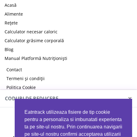
Acasă
Alimente
Rețete
Calculator necesar caloric
Calculator grăsime corporală
Blog
Manual Platformă Nutriționiști
Contact
Termeni și condiții
Politica Cookie
Politica de confidențialitate
×
CODURI DE REDUCERE
Eatntrack utilizeaza fisiere de tip cookie
MYPROTEIN
pentru a personaliza si imbunatati experienta
ta pe site-ul nostru. Prin continuarea navigarii
pe site-ul nostru confirmi acceptarea utilizarii