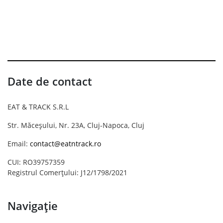
Date de contact
EAT & TRACK S.R.L
Str. Măceșului, Nr. 23A, Cluj-Napoca, Cluj
Email:
contact@eatntrack.ro
CUI: RO39757359
Registrul Comerțului: J12/1798/2021
Navigație