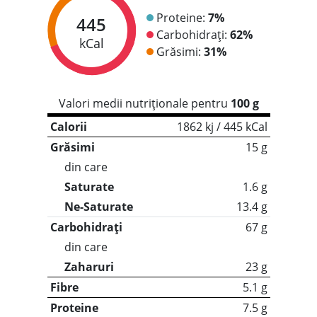
Proteine:
7%
445
Carbohidrați:
62%
kCal
Grăsimi:
31%
Valori medii nutriționale pentru
100 g
Calorii
1862 kj / 445 kCal
Grăsimi
15 g
din care
Saturate
1.6 g
Ne-Saturate
13.4 g
Carbohidrați
67 g
din care
Zaharuri
23 g
Fibre
5.1 g
Proteine
7.5 g