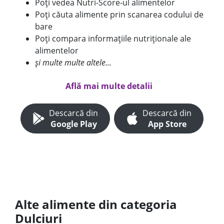
Poți vedea Nutri-Score-ul alimentelor
Poți căuta alimente prin scanarea codului de
bare
Poți compara informațiile nutriționale ale
alimentelor
și multe multe altele...
Află mai multe detalii
Descarcă din
Descarcă din
Google Play
App Store
Alte alimente din categoria
Dulciuri