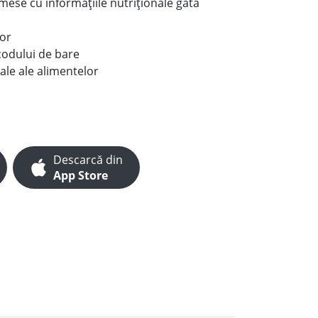
e mese cu informațiile nutriționale gata
lor
codului de bare
ale ale alimentelor
Descarcă din
App Store