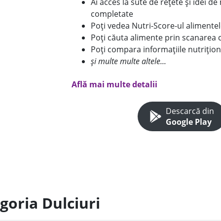
Ai acces la sute de rețete și idei d
completate
Poți vedea Nutri-Score-ul alimente
Poți căuta alimente prin scanarea 
Poți compara informațiile nutrițion
și multe multe altele...
Află mai multe detalii
Descarcă din
Google Play
goria Dulciuri