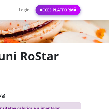
Login
ACCES PLATFORMĂ
suni RoStar
/g)
nsitatea calorică a alimentelor