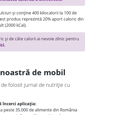
ciuri și conține 400 kilocalorii la 100 de
st produs reprezintă 20% aport caloric din
lt (2000 kCal).
c și de câte calorii ai nevoie zilnic pentru
ici.
a noastră de mobil
 de folosit jurnal de nutriție cu
 încerci aplicația:
le a peste 35.000 de alimente din România