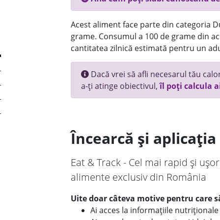
Acest aliment face parte din categoria Dul
grame. Consumul a 100 de grame din ace
cantitatea zilnică estimată pentru un adu
Dacă vrei să afli necesarul tău calori
a-ți atinge obiectivul,
îl poți calcula a
Încearcă și aplicați
Eat & Track - Cel mai rapid și ușor
alimente exclusiv din România
Uite doar câteva motive pentru care să
Ai acces la informațiile nutriționa