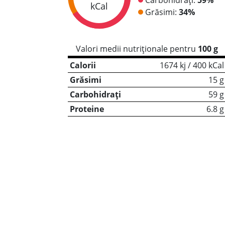
kCal
Grăsimi:
34%
Valori medii nutriționale pentru
100 g
Calorii
1674 kj / 400 kCal
Grăsimi
15 g
Carbohidrați
59 g
Proteine
6.8 g