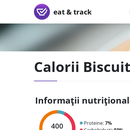
eat & track
Calorii Biscu
Informații nutriționa
Proteine:
7%
400
Carbohidrați:
59%