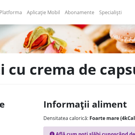
(current)
(current)
Platforma
Aplicație Mobil
Abonamente
Specialiști
iti cu crema de cap
le
Informații aliment
Densitatea calorică:
Foarte mare (4kCal
Află cum poți slăbi cunoscând de