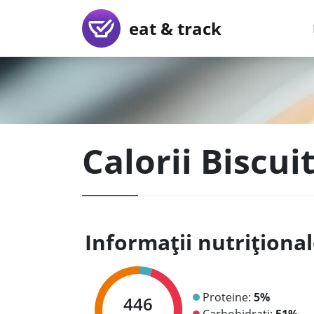
eat & track
Calorii Biscu
Informații nutriționa
Proteine:
5%
446
Carbohidrați:
51%