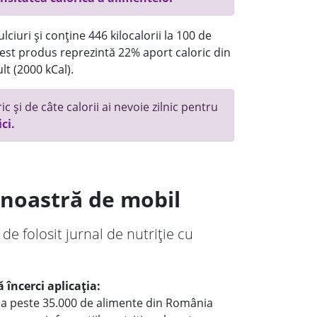
ciuri și conține 446 kilocalorii la 100 de
st produs reprezintă 22% aport caloric din
lt (2000 kCal).
c și de câte calorii ai nevoie zilnic pentru
ici.
a noastră de mobil
 de folosit jurnal de nutriție cu
 încerci aplicația:
le a peste 35.000 de alimente din România