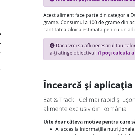
Acest aliment face parte din categoria Dul
grame. Consumul a 100 de grame din ace
cantitatea zilnică estimată pentru un adu
Dacă vrei să afli necesarul tău calori
a-ți atinge obiectivul,
îl poți calcula a
Încearcă și aplicați
Eat & Track - Cel mai rapid și ușor
alimente exclusiv din România
Uite doar câteva motive pentru care să
Ai acces la informațiile nutriționa