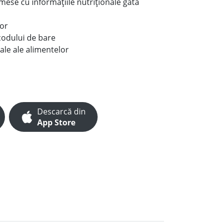
e mese cu informațiile nutriționale gata
lor
codului de bare
ale ale alimentelor
Descarcă din
App Store