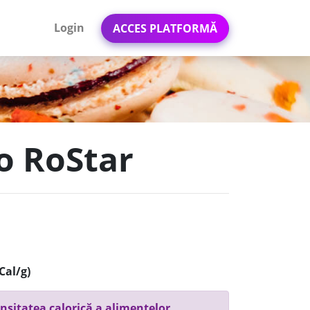
Login
ACCES PLATFORMĂ
ao RoStar
Cal/g)
nsitatea calorică a alimentelor