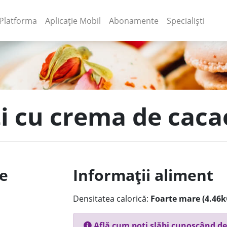
(current)
(current)
Platforma
Aplicație Mobil
Abonamente
Specialiști
iti cu crema de cac
le
Informații aliment
Densitatea calorică:
Foarte mare (4.46k
Află cum poți slăbi cunoscând de