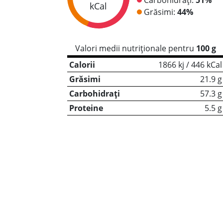
kCal
Grăsimi:
44%
Valori medii nutriționale pentru
100 g
Calorii
1866 kj / 446 kCal
Grăsimi
21.9 g
Carbohidrați
57.3 g
Proteine
5.5 g