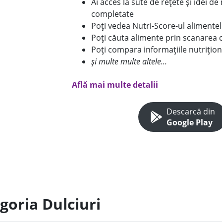
Ai acces la sute de rețete și idei d
completate
Poți vedea Nutri-Score-ul alimente
Poți căuta alimente prin scanarea 
Poți compara informațiile nutrițion
și multe multe altele...
Află mai multe detalii
Descarcă din
Google Play
goria Dulciuri