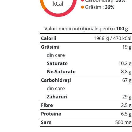
kCal
Grăsimi:
36%
Valori medii nutriționale pentru
100 g
Calorii
1966 kj / 470 kCal
Grăsimi
19 g
din care
Saturate
10.2 g
Ne-Saturate
8.8 g
Carbohidrați
67 g
din care
Zaharuri
29 g
Fibre
2.5 g
Proteine
6.5 g
Sare
500 mg