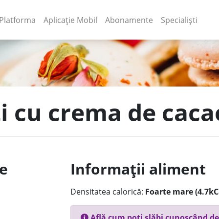
(current)
(current)
Platforma
Aplicație Mobil
Abonamente
Specialiști
iti cu crema de cac
le
Informații aliment
Densitatea calorică:
Foarte mare (4.7kC
Află cum poți slăbi cunoscând de