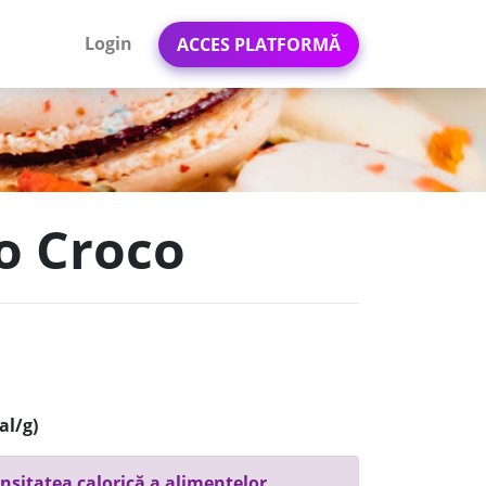
Login
ACCES PLATFORMĂ
ao Croco
al/g)
nsitatea calorică a alimentelor