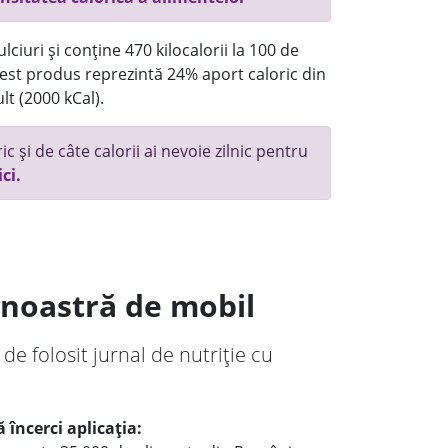
ciuri și conține 470 kilocalorii la 100 de
st produs reprezintă 24% aport caloric din
lt (2000 kCal).
c și de câte calorii ai nevoie zilnic pentru
ici.
a noastră de mobil
 de folosit jurnal de nutriție cu
 încerci aplicația: