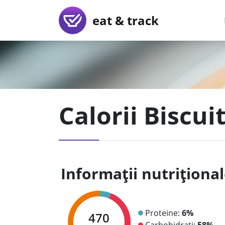
eat & track
Calorii Biscu
Informații nutriționa
Proteine:
6%
470
Carbohidrați:
58%