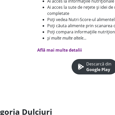
Ai acces la informațiile nutriționa
Ai acces la sute de rețete și idei d
completate
Poți vedea Nutri-Score-ul alimente
Poți căuta alimente prin scanarea 
Poți compara informațiile nutrițion
și multe multe altele...
Află mai multe detalii
Descarcă din
Google Play
goria Dulciuri