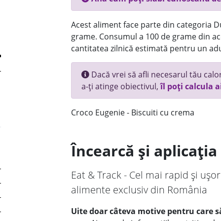
Acest aliment face parte din categoria Dul
grame. Consumul a 100 de grame din ace
cantitatea zilnică estimată pentru un adu
Dacă vrei să afli necesarul tău calori
a-ți atinge obiectivul,
îl poți calcula a
Croco Eugenie - Biscuiti cu crema
Încearcă și aplicați
Eat & Track - Cel mai rapid și ușor
alimente exclusiv din România
Uite doar câteva motive pentru care să