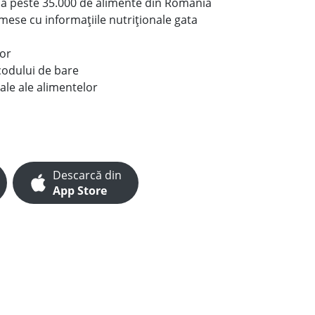
le a peste 35.000 de alimente din România
e mese cu informațiile nutriționale gata
lor
codului de bare
ale ale alimentelor
Descarcă din
App Store