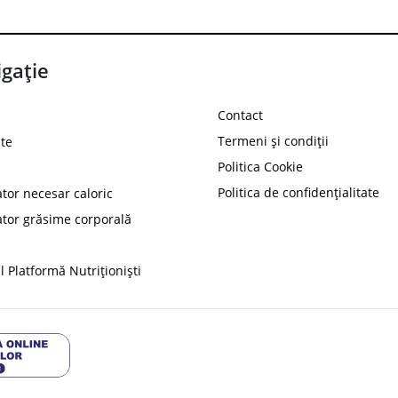
gație
Contact
Termeni și condiții
te
Politica Cookie
Politica de confidențialitate
ator necesar caloric
PROT
ator grăsime corporală
Ai
10%
reducere la
folosind codul
 Platformă Nutriționiști
Profită 