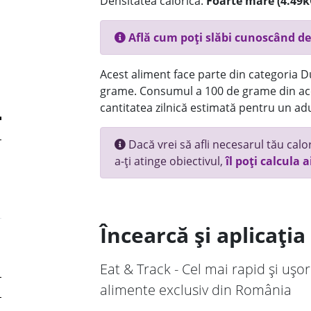
Densitatea calorică:
Foarte mare (4.49k
Află cum poți slăbi cunoscând de
Acest aliment face parte din categoria Dul
grame. Consumul a 100 de grame din ace
cantitatea zilnică estimată pentru un adu
Dacă vrei să afli necesarul tău calori
a-ți atinge obiectivul,
îl poți calcula a
Încearcă și aplicați
Eat & Track - Cel mai rapid și ușor
alimente exclusiv din România