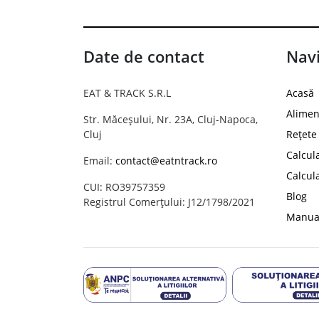
Date de contact
Navi
EAT & TRACK S.R.L
Acasă
Alimen
Str. Măceșului, Nr. 23A, Cluj-Napoca,
Cluj
Rețete
Calcul
Email:
contact@eatntrack.ro
Calcul
CUI: RO39757359
Blog
Registrul Comerțului: J12/1798/2021
Manual