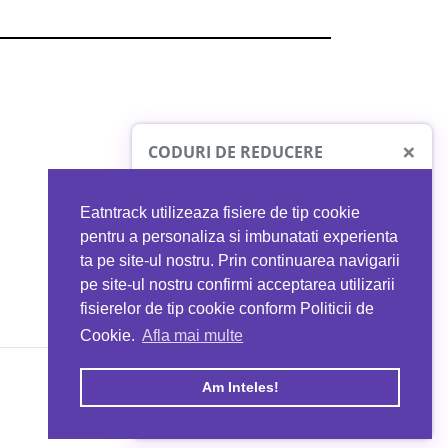
×
CODURI DE REDUCERE
Eatntrack utilizeaza fisiere de tip cookie
O41
MYPROTEIN
pentru a personaliza si imbunatati experienta
ta pe site-ul nostru. Prin continuarea navigarii
 orice comandă
Ai
40%
reducere la orice comandă
pe site-ul nostru confirmi acceptarea utilizarii
EATNTRACK
folosind codul
EATTRACK
fisierelor de tip cookie conform Politicii de
Cookie.
Afla mai multe
acum
Profită acum
Am Inteles!
Copyright © 2026 EAT & TRACK S.R.L