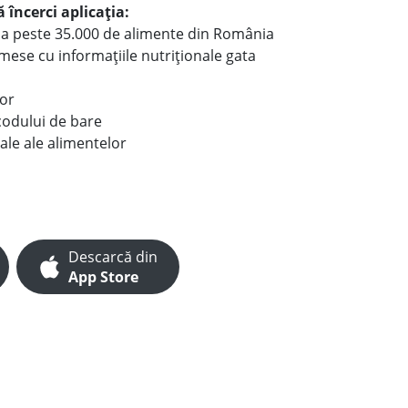
 încerci aplicația:
le a peste 35.000 de alimente din România
e mese cu informațiile nutriționale gata
lor
codului de bare
ale ale alimentelor
Descarcă din
App Store