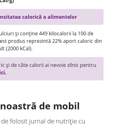
Cal/g)
nsitatea calorică a alimentelor
ciuri și conține 449 kilocalorii la 100 de
st produs reprezintă 22% aport caloric din
lt (2000 kCal).
c și de câte calorii ai nevoie zilnic pentru
ici.
a noastră de mobil
 de folosit jurnal de nutriție cu