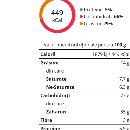
Proteine:
5%
449
Carbohidrați:
66%
kCal
Grăsimi:
29%
Valori medii nutriționale pentru
100 g
Calorii
1879 kj / 449 kCal
Grăsimi
14 g
din care
Saturate
7.7 g
Ne-Saturate
6.3 g
Carbohidrați
73 g
din care
Zaharuri
35 g
Fibre
3 g
Proteine
5.9 g