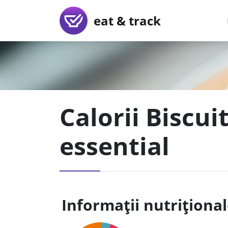
eat & track
Calorii Biscui
essential
Informații nutriționa