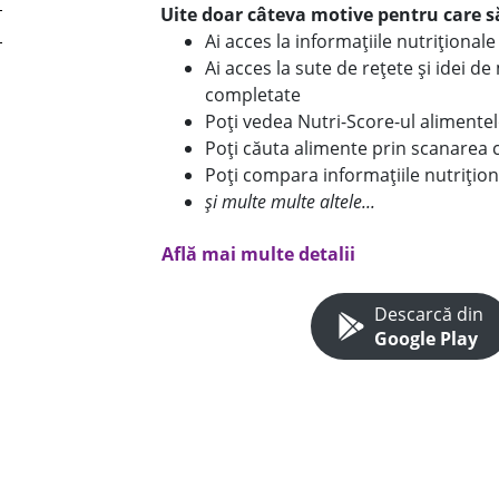
Uite doar câteva motive pentru care să
Ai acces la informațiile nutriționa
Ai acces la sute de rețete și idei d
completate
Poți vedea Nutri-Score-ul alimente
Poți căuta alimente prin scanarea 
Poți compara informațiile nutrițion
și multe multe altele...
Află mai multe detalii
Descarcă din
Google Play