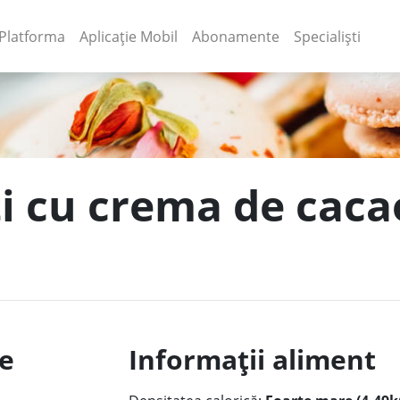
(current)
(current)
Platforma
Aplicație Mobil
Abonamente
Specialiști
ti cu crema de caca
le
Informații aliment