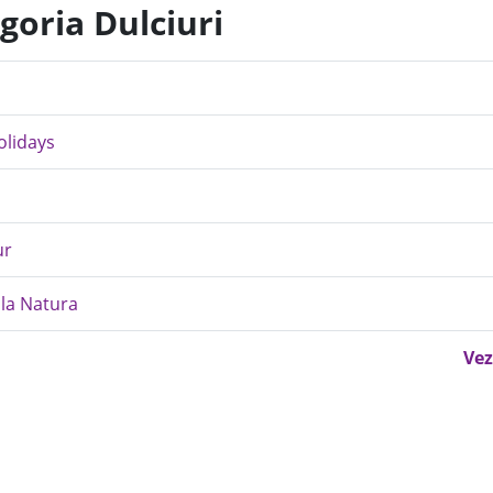
goria Dulciuri
olidays
ur
lla Natura
Vez