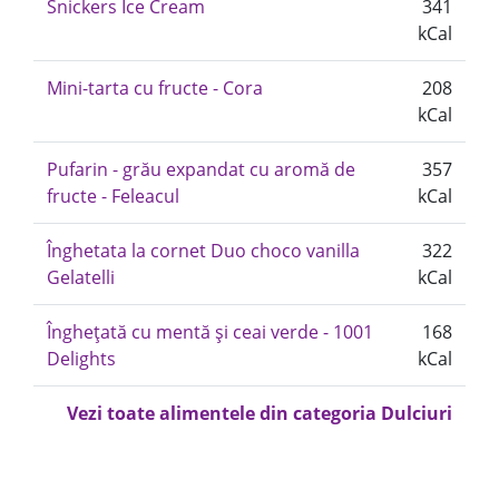
Snickers Ice Cream
341
kCal
Mini-tarta cu fructe - Cora
208
kCal
Pufarin - grău expandat cu aromă de
357
fructe - Feleacul
kCal
Înghetata la cornet Duo choco vanilla
322
Gelatelli
kCal
Înghețată cu mentă și ceai verde - 1001
168
Delights
kCal
Vezi toate alimentele din categoria Dulciuri