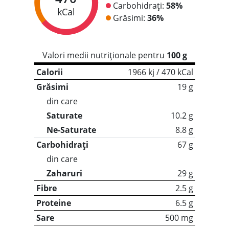
Carbohidrați:
58%
kCal
Grăsimi:
36%
Valori medii nutriționale pentru
100 g
Calorii
1966 kj / 470 kCal
Grăsimi
19 g
din care
Saturate
10.2 g
Ne-Saturate
8.8 g
Carbohidrați
67 g
din care
Zaharuri
29 g
Fibre
2.5 g
Proteine
6.5 g
Sare
500 mg