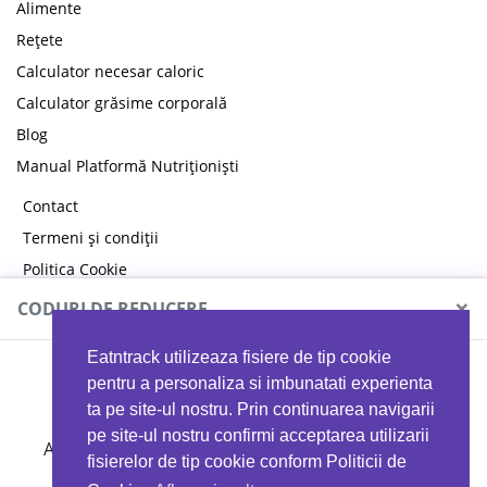
Alimente
Rețete
Calculator necesar caloric
Calculator grăsime corporală
Blog
Manual Platformă Nutriționiști
Contact
Termeni și condiții
Politica Cookie
Politica de confidențialitate
×
CODURI DE REDUCERE
Eatntrack utilizeaza fisiere de tip cookie
MYPROTEIN
pentru a personaliza si imbunatati experienta
ta pe site-ul nostru. Prin continuarea navigarii
pe site-ul nostru confirmi acceptarea utilizarii
Ai
40%
reducere la orice comandă folosind codul
fisierelor de tip cookie conform Politicii de
EATTRACK