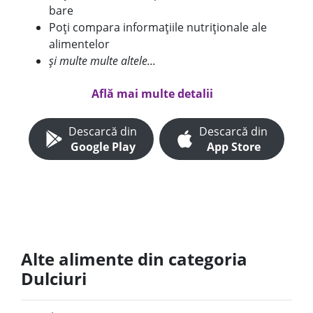
bare
Poți compara informațiile nutriționale ale
alimentelor
și multe multe altele...
Află mai multe detalii
Descarcă din
Descarcă din
Google Play
App Store
Alte alimente din categoria
Dulciuri