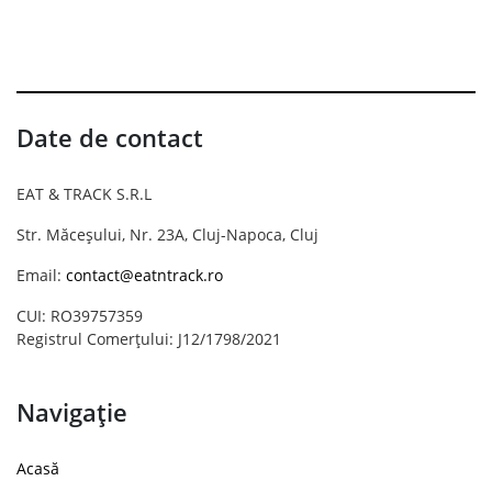
Date de contact
EAT & TRACK S.R.L
Str. Măceșului, Nr. 23A, Cluj-Napoca, Cluj
Email:
contact@eatntrack.ro
CUI: RO39757359
Registrul Comerțului: J12/1798/2021
Navigație
Acasă