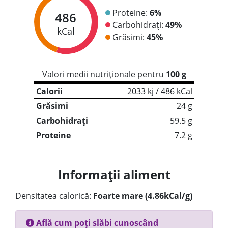
Proteine:
6%
486
Carbohidrați:
49%
kCal
Grăsimi:
45%
Valori medii nutriționale pentru
100 g
Calorii
2033 kj / 486 kCal
Grăsimi
24 g
Carbohidrați
59.5 g
Proteine
7.2 g
Informații aliment
Densitatea calorică:
Foarte mare (4.86kCal/g)
Află cum poți slăbi cunoscând