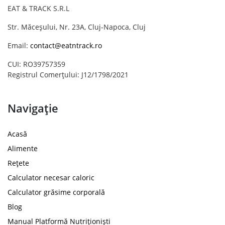
EAT & TRACK S.R.L
Str. Măceșului, Nr. 23A, Cluj-Napoca, Cluj
Email:
contact@eatntrack.ro
CUI: RO39757359
Registrul Comerțului: J12/1798/2021
Navigație
Acasă
Alimente
Rețete
Calculator necesar caloric
Calculator grăsime corporală
Blog
Manual Platformă Nutriționiști