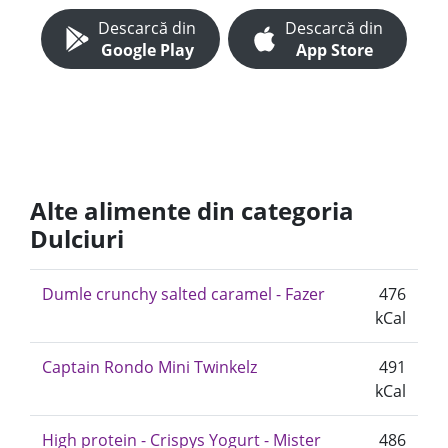
Descarcă din
Descarcă din
Google Play
App Store
Alte alimente din categoria
Dulciuri
Dumle crunchy salted caramel - Fazer
476
kCal
Captain Rondo Mini Twinkelz
491
kCal
High protein - Crispys Yogurt - Mister
486