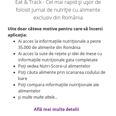
Eat & Track - Cel mai rapid și ușor de
folosit jurnal de nutriție cu alimente
exclusiv din România
Uite doar câteva motive pentru care să încerci
aplicația:
Ai acces la informațiile nutriționale a peste
35.000 de alimente din România
Ai acces la sute de rețete și idei de mese cu
informațiile nutriționale gata completate
Poți vedea Nutri-Score-ul alimentelor
Poți căuta alimente prin scanarea codului de
bare
Poți compara informațiile nutriționale ale
alimentelor
și multe multe altele...
Află mai multe detalii