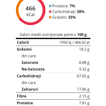
Proteine:
7%
466
Carbohidrați:
58%
kCal
Grăsimi:
35%
Valori medii nutriționale pentru
100 g
Calorii
1950 kj / 466 kCal
Grăsimi
18.2 g
din care
Saturate
8.88 g
Ne-Saturate
9.32 g
Carbohidrați
67.65 g
din care
Zaharuri
17.86 g
Fibre
2.15 g
Proteine
7.81 g