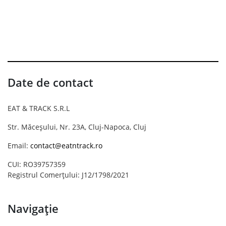
Date de contact
EAT & TRACK S.R.L
Str. Măceșului, Nr. 23A, Cluj-Napoca, Cluj
Email:
contact@eatntrack.ro
CUI: RO39757359
Registrul Comerțului: J12/1798/2021
Navigație