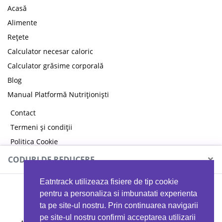
Acasă
Alimente
Rețete
Calculator necesar caloric
Calculator grăsime corporală
Blog
Manual Platformă Nutriționiști
Contact
Termeni și condiții
Politica Cookie
Politica de confidențialitate
×
CODURI DE REDUCERE
Eatntrack utilizeaza fisiere de tip cookie
MYPROTEIN
pentru a personaliza si imbunatati experienta
ta pe site-ul nostru. Prin continuarea navigarii
pe site-ul nostru confirmi acceptarea utilizarii