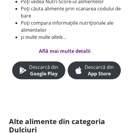
Poți vedea Nutri-Score-ul alimentelor
Poți căuta alimente prin scanarea codului de
bare
Poți compara informațiile nutriționale ale
alimentelor
și multe multe altele...
Află mai multe detalii
Descarcă din
Descarcă din
Google Play
App Store
Alte alimente din categoria
Dulciuri