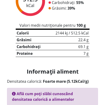
Carbohidrați:
55%
kCal
Grăsimi:
39%
Valori medii nutriționale pentru
100 g
Calorii
2144 kj / 512.5 kCal
Grăsimi
22.4 g
Carbohidrați
69.1 g
Proteine
7 g
Informații aliment
Densitatea calorică:
Foarte mare (5.12kCal/g)
Află cum poți slăbi cunoscând
densitatea calorică a alimentelor