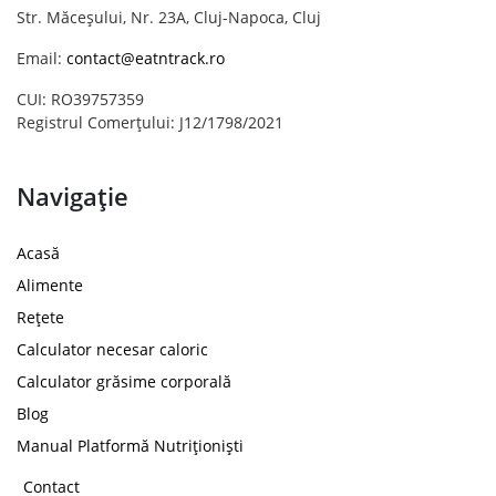
Str. Măceșului, Nr. 23A, Cluj-Napoca, Cluj
Email:
contact@eatntrack.ro
CUI: RO39757359
Registrul Comerțului: J12/1798/2021
Navigație
Acasă
Alimente
Rețete
Calculator necesar caloric
Calculator grăsime corporală
Blog
Manual Platformă Nutriționiști
Contact