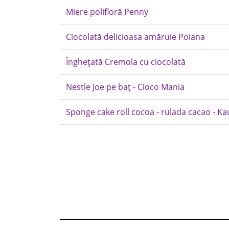
Miere polifloră Penny
Ciocolată delicioasa amăruie Poiana
Înghețată Cremola cu ciocolată
Nestle Joe pe baț - Cioco Mania
Sponge cake roll cocoa - rulada cacao - Ka