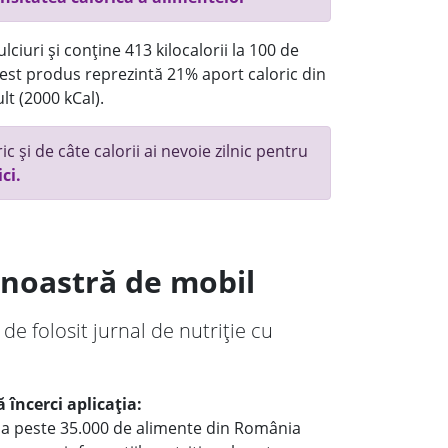
ciuri și conține 413 kilocalorii la 100 de
st produs reprezintă 21% aport caloric din
lt (2000 kCal).
c și de câte calorii ai nevoie zilnic pentru
ici.
a noastră de mobil
 de folosit jurnal de nutriție cu
 încerci aplicația:
le a peste 35.000 de alimente din România