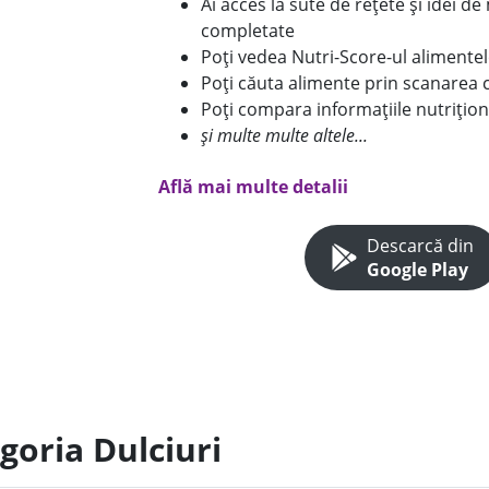
Ai acces la sute de rețete și idei d
completate
Poți vedea Nutri-Score-ul alimente
Poți căuta alimente prin scanarea 
Poți compara informațiile nutrițion
și multe multe altele...
Află mai multe detalii
Descarcă din
Google Play
goria Dulciuri