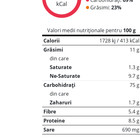
kCal
Grăsimi:
23%
Valori medii nutriționale pentru
100 g
Calorii
1728 kj / 413 kCal
Grăsimi
11 g
din care
Saturate
1.3 g
Ne-Saturate
9.7 g
Carbohidrați
75 g
din care
Zaharuri
1.7 g
Fibre
5.4 g
Proteine
8.5 g
Sare
690 mg