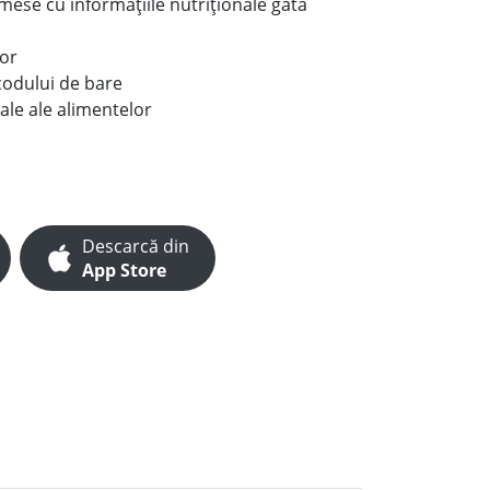
e mese cu informațiile nutriționale gata
lor
codului de bare
ale ale alimentelor
Descarcă din
App Store