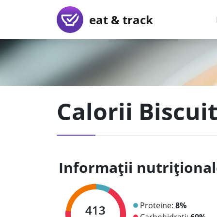
eat & track
Calorii Biscui
Informații nutriționa
Proteine:
8%
413
Carbohidrați:
69%