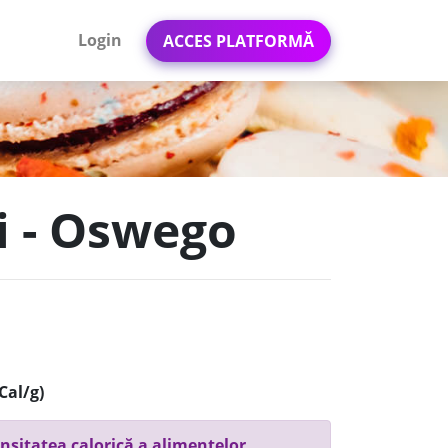
Login
ACCES PLATFORMĂ
si - Oswego
Cal/g)
nsitatea calorică a alimentelor