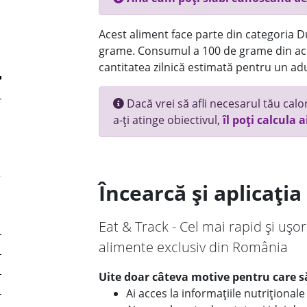
Acest aliment face parte din categoria Dul
grame. Consumul a 100 de grame din ace
cantitatea zilnică estimată pentru un adu
Dacă vrei să afli necesarul tău calori
a-ți atinge obiectivul,
îl poți calcula a
Încearcă și aplicați
Eat & Track - Cel mai rapid și ușor
alimente exclusiv din România
Uite doar câteva motive pentru care să
Ai acces la informațiile nutriționa