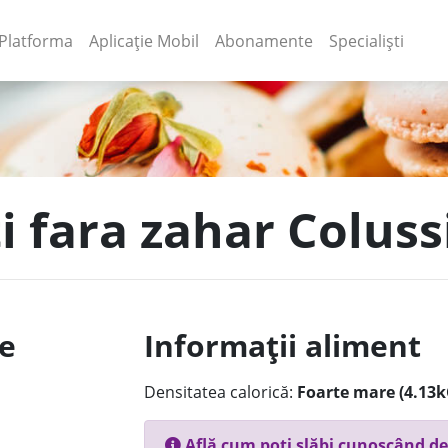
(current)
(current)
Platforma
Aplicație Mobil
Abonamente
Specialiști
ti fara zahar Colus
le
Informații aliment
Densitatea calorică:
Foarte mare (4.13k
Află cum poți slăbi cunoscând de