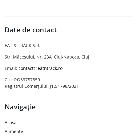
Date de contact
EAT & TRACK S.R.L
Str. Măceșului, Nr. 23A, Cluj-Napoca, Cluj
Email:
contact@eatntrack.ro
CUI: RO39757359
Registrul Comerțului: J12/1798/2021
Navigație
Acasă
Alimente