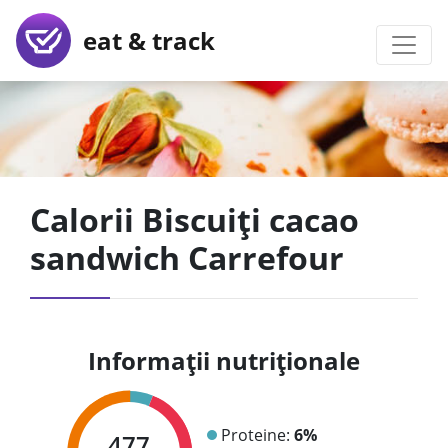
eat & track
Calorii Biscuiți cacao
sandwich Carrefour
Informații nutriționale
Proteine:
6%
477