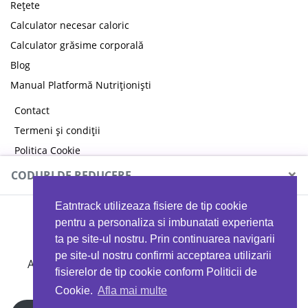
Rețete
Calculator necesar caloric
Calculator grăsime corporală
Blog
Manual Platformă Nutriționiști
Contact
Termeni și condiții
Politica Cookie
Politica de confidențialitate
×
CODURI DE REDUCERE
Eatntrack utilizeaza fisiere de tip cookie
MYPROTEIN
pentru a personaliza si imbunatati experienta
ta pe site-ul nostru. Prin continuarea navigarii
pe site-ul nostru confirmi acceptarea utilizarii
Ai
40%
reducere la orice comandă folosind codul
fisierelor de tip cookie conform Politicii de
EATTRACK
Cookie.
Afla mai multe