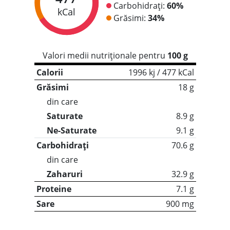
Carbohidrați:
60%
kCal
Grăsimi:
34%
Valori medii nutriționale pentru
100 g
Calorii
1996 kj / 477 kCal
Grăsimi
18 g
din care
Saturate
8.9 g
Ne-Saturate
9.1 g
Carbohidrați
70.6 g
din care
Zaharuri
32.9 g
Proteine
7.1 g
Sare
900 mg