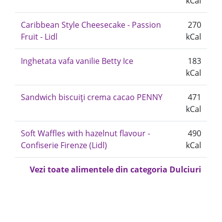
kCal
Caribbean Style Cheesecake - Passion
270
Fruit - Lidl
kCal
Inghetata vafa vanilie Betty Ice
183
kCal
Sandwich biscuiți crema cacao PENNY
471
kCal
Soft Waffles with hazelnut flavour -
490
Confiserie Firenze (Lidl)
kCal
Vezi toate alimentele din categoria Dulciuri