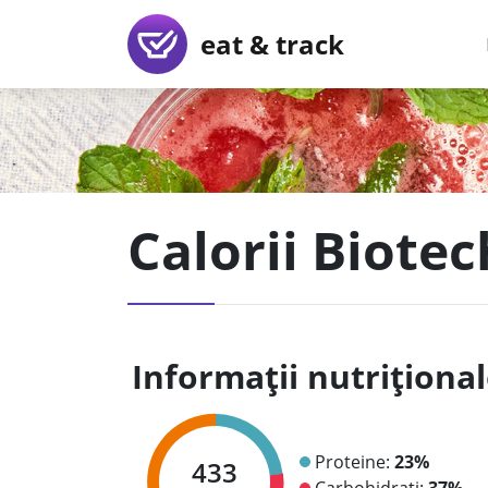
eat & track
Calorii Biote
Informații nutriționa
Proteine:
23%
433
Carbohidrați:
37%