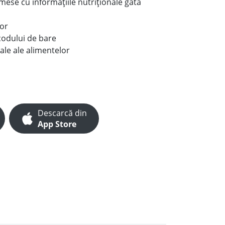
e mese cu informațiile nutriționale gata
lor
codului de bare
ale ale alimentelor
Descarcă din
App Store