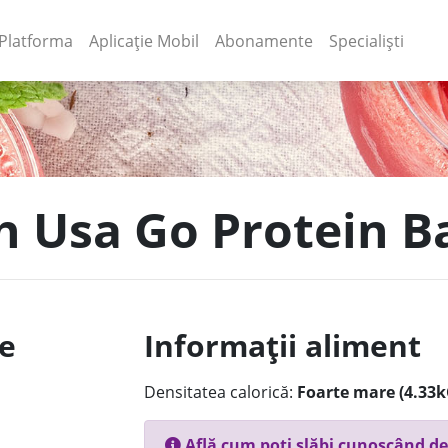
(current)
(current)
Platforma
Aplicație Mobil
Abonamente
Specialiști
ch Usa Go Protein B
le
Informații aliment
Densitatea calorică:
Foarte mare (4.33k
Află cum poți slăbi cunoscând de