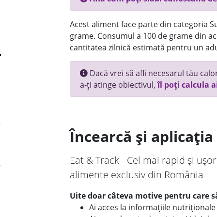
Acest aliment face parte din categoria Su
grame. Consumul a 100 de grame din ace
cantitatea zilnică estimată pentru un adu
Dacă vrei să afli necesarul tău calori
a-ți atinge obiectivul,
îl poți calcula a
Încearcă și aplicați
Eat & Track - Cel mai rapid și ușor
alimente exclusiv din România
Uite doar câteva motive pentru care să
Ai acces la informațiile nutriționa