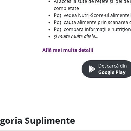
Ai acces la sute de rețete și idei d
completate
Poți vedea Nutri-Score-ul alimente
Poți căuta alimente prin scanarea 
Poți compara informațiile nutrițion
și multe multe altele...
Află mai multe detalii
Descarcă din
Google Play
egoria Suplimente