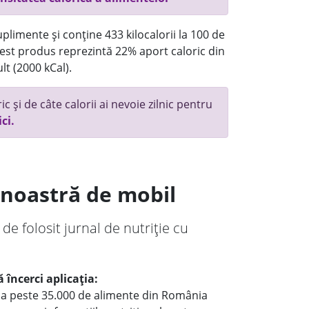
plimente și conține 433 kilocalorii la 100 de
st produs reprezintă 22% aport caloric din
lt (2000 kCal).
c și de câte calorii ai nevoie zilnic pentru
ici.
a noastră de mobil
 de folosit jurnal de nutriție cu
 încerci aplicația:
le a peste 35.000 de alimente din România