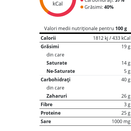
kCal
Grăsimi:
40%
Valori medii nutriționale pentru
100 g
Calorii
1812 kj / 433 kCal
Grăsimi
19 g
din care
Saturate
14 g
Ne-Saturate
5 g
Carbohidrați
40 g
din care
Zaharuri
26 g
Fibre
3 g
Proteine
25 g
Sare
1000 mg