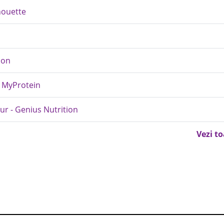
lhouette
ion
- MyProtein
our - Genius Nutrition
Vezi t