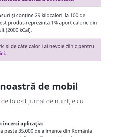
uri și conține 29 kilocalorii la 100 de
st produs reprezintă 1% aport caloric din
lt (2000 kCal).
c și de câte calorii ai nevoie zilnic pentru
ici.
a noastră de mobil
 de folosit jurnal de nutriție cu
 încerci aplicația:
le a peste 35.000 de alimente din România