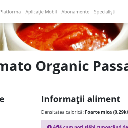
(current)
(current)
Platforma
Aplicație Mobil
Abonamente
Specialiști
omato Organic Pass
le
Informații aliment
Densitatea calorică:
Foarte mica (0.29k
Află cum poți slăbi cunoscând de