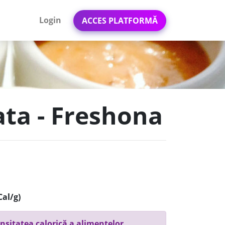
Login
ACCES PLATFORMĂ
ata - Freshona
Cal/g)
nsitatea calorică a alimentelor