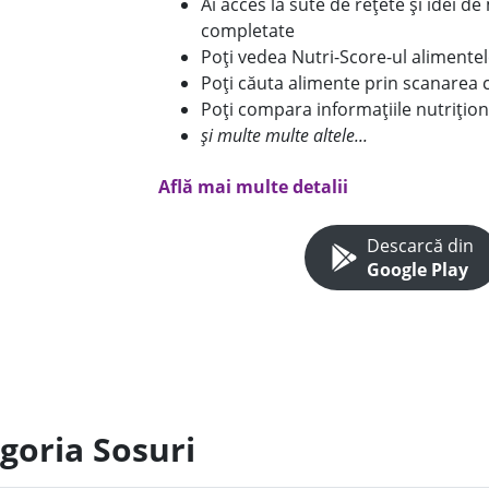
Ai acces la sute de rețete și idei d
completate
Poți vedea Nutri-Score-ul alimente
Poți căuta alimente prin scanarea 
Poți compara informațiile nutrițion
și multe multe altele...
Află mai multe detalii
Descarcă din
Google Play
goria Sosuri