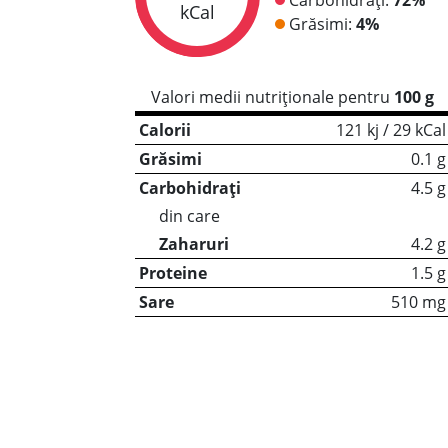
kCal
Grăsimi:
4%
Valori medii nutriționale pentru
100 g
Calorii
121 kj / 29 kCal
Grăsimi
0.1 g
Carbohidrați
4.5 g
din care
Zaharuri
4.2 g
Proteine
1.5 g
Sare
510 mg