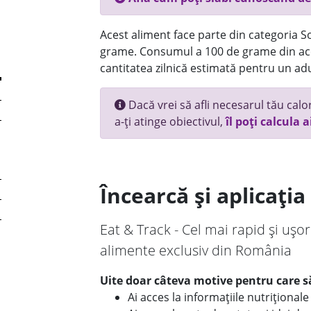
Acest aliment face parte din categoria Sos
grame. Consumul a 100 de grame din ace
cantitatea zilnică estimată pentru un adu
Dacă vrei să afli necesarul tău calori
a-ți atinge obiectivul,
îl poți calcula a
Încearcă și aplicați
Eat & Track - Cel mai rapid și ușor
alimente exclusiv din România
Uite doar câteva motive pentru care să
Ai acces la informațiile nutriționa