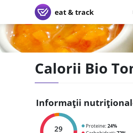
eat & track
Calorii Bio T
Informații nutriționa
Proteine:
24%
29
Carbohidrați:
72%