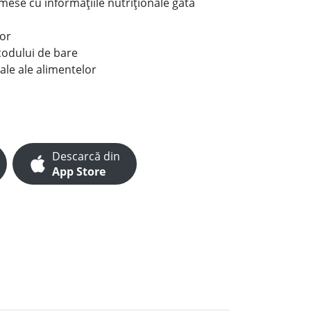
e mese cu informațiile nutriționale gata
lor
codului de bare
ale ale alimentelor
Descarcă din
App Store