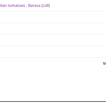
ian tomatoes - Baresa (Lidl)
V