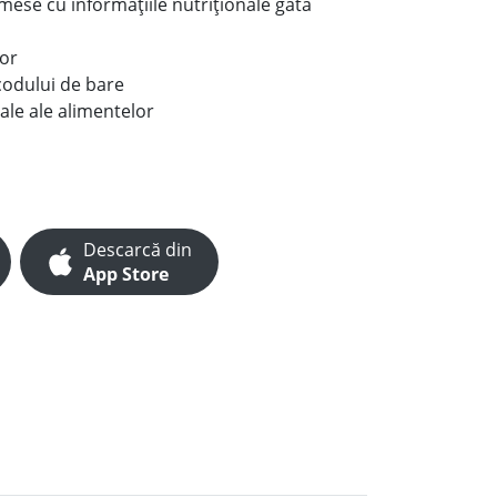
e mese cu informațiile nutriționale gata
lor
codului de bare
ale ale alimentelor
Descarcă din
App Store