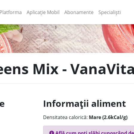
(current)
(current)
Platforma
Aplicație Mobil
Abonamente
Specialiști
reens Mix - VanaVit
le
Informații aliment
Densitatea calorică:
Mare (2.6kCal/g)
Află cum poți slăbi cunoscând de