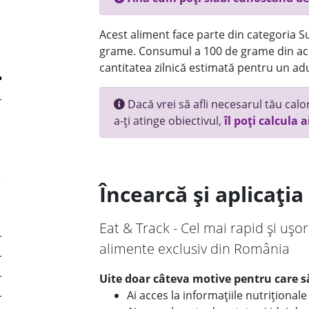
Acest aliment face parte din categoria Su
grame. Consumul a 100 de grame din ace
cantitatea zilnică estimată pentru un adu
Dacă vrei să afli necesarul tău calori
a-ți atinge obiectivul,
îl poți calcula a
Încearcă și aplicați
Eat & Track - Cel mai rapid și ușor
alimente exclusiv din România
Uite doar câteva motive pentru care să
Ai acces la informațiile nutriționa