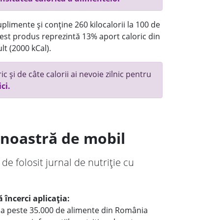
plimente și conține 260 kilocalorii la 100 de
st produs reprezintă 13% aport caloric din
lt (2000 kCal).
c și de câte calorii ai nevoie zilnic pentru
ici.
a noastră de mobil
 de folosit jurnal de nutriție cu
 încerci aplicația:
le a peste 35.000 de alimente din România