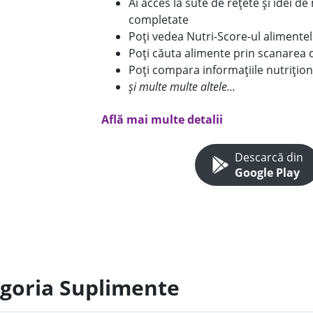
Ai acces la sute de rețete și idei d
completate
Poți vedea Nutri-Score-ul alimente
Poți căuta alimente prin scanarea 
Poți compara informațiile nutrițion
și multe multe altele...
Află mai multe detalii
Descarcă din
Google Play
egoria Suplimente