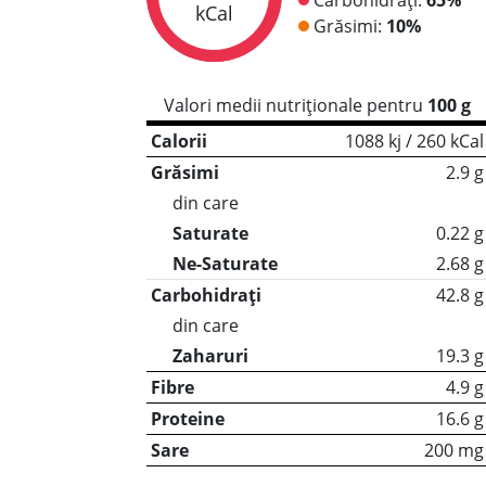
kCal
Grăsimi:
10%
Valori medii nutriționale pentru
100 g
Calorii
1088 kj / 260 kCal
Grăsimi
2.9 g
din care
Saturate
0.22 g
Ne-Saturate
2.68 g
Carbohidrați
42.8 g
din care
Zaharuri
19.3 g
Fibre
4.9 g
Proteine
16.6 g
Sare
200 mg