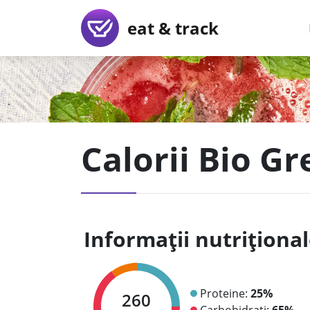
eat & track
Calorii Bio G
Informații nutriționa
Proteine:
25%
260
Carbohidrați:
65%