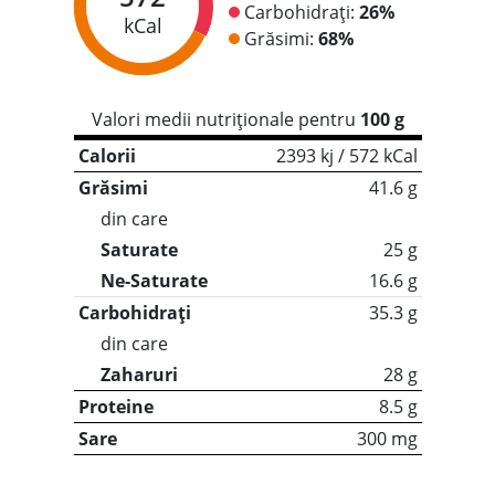
Carbohidrați:
26%
kCal
Grăsimi:
68%
Valori medii nutriționale pentru
100 g
Calorii
2393 kj / 572 kCal
Grăsimi
41.6 g
din care
Saturate
25 g
Ne-Saturate
16.6 g
Carbohidrați
35.3 g
din care
Zaharuri
28 g
Proteine
8.5 g
Sare
300 mg