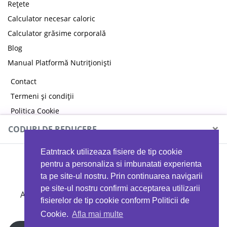
Rețete
Calculator necesar caloric
Calculator grăsime corporală
Blog
Manual Platformă Nutriționiști
Contact
Termeni și condiții
Politica Cookie
Politica de confidențialitate
×
CODURI DE REDUCERE
Eatntrack utilizeaza fisiere de tip cookie
MYPROTEIN
pentru a personaliza si imbunatati experienta
ta pe site-ul nostru. Prin continuarea navigarii
pe site-ul nostru confirmi acceptarea utilizarii
Ai
40%
reducere la orice comandă folosind codul
fisierelor de tip cookie conform Politicii de
EATTRACK
Cookie.
Afla mai multe