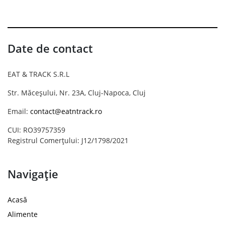
Date de contact
EAT & TRACK S.R.L
Str. Măceșului, Nr. 23A, Cluj-Napoca, Cluj
Email:
contact@eatntrack.ro
CUI: RO39757359
Registrul Comerțului: J12/1798/2021
Navigație
Acasă
Alimente