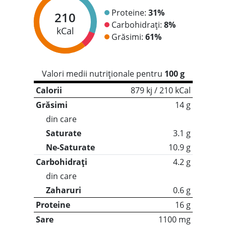
Proteine:
31%
210
Carbohidrați:
8%
kCal
Grăsimi:
61%
Valori medii nutriționale pentru
100 g
Calorii
879 kj / 210 kCal
Grăsimi
14 g
din care
Saturate
3.1 g
Ne-Saturate
10.9 g
Carbohidrați
4.2 g
din care
Zaharuri
0.6 g
Proteine
16 g
Sare
1100 mg