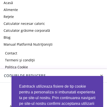
Acasă
Alimente
Rețete
Calculator necesar caloric
Calculator grăsime corporală
Blog
Manual Platformă Nutriționiști
Contact
Termeni și condiții
Politica Cookie
Politica de confidențialitate
×
CODURI DE REDUCERE
Eatntrack utilizeaza fisiere de tip cookie
MYPROTEIN
pentru a personaliza si imbunatati experienta
ta pe site-ul nostru. Prin continuarea navigarii
pe site-ul nostru confirmi acceptarea utilizarii
Ai
40%
reducere la orice comandă folosind codul