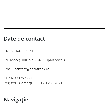
Date de contact
EAT & TRACK S.R.L
Str. Măceșului, Nr. 23A, Cluj-Napoca, Cluj
Email:
contact@eatntrack.ro
CUI: RO39757359
Registrul Comerțului: J12/1798/2021
Navigație