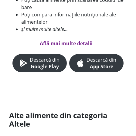
Poți căuta alimente prin scanarea codului de
bare
Poți compara informațiile nutriționale ale
alimentelor
și multe multe altele...
Află mai multe detalii
Descarcă din
Descarcă din
Google Play
App Store
Alte alimente din categoria
Altele