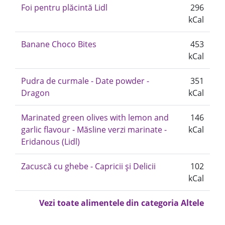
Foi pentru plăcintă Lidl
296
kCal
Banane Choco Bites
453
kCal
Pudra de curmale - Date powder -
351
Dragon
kCal
Marinated green olives with lemon and
146
garlic flavour - Măsline verzi marinate -
kCal
Eridanous (Lidl)
Zacuscă cu ghebe - Capricii și Delicii
102
kCal
Vezi toate alimentele din categoria Altele