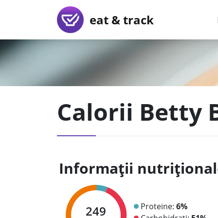
eat & track
Calorii Betty
Informații nutriționa
Proteine:
6%
249
Carbohidrați:
51%