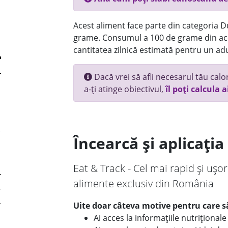
Acest aliment face parte din categoria Dul
grame. Consumul a 100 de grame din ace
cantitatea zilnică estimată pentru un adu
Dacă vrei să afli necesarul tău calori
a-ți atinge obiectivul,
îl poți calcula a
Încearcă și aplicați
Eat & Track - Cel mai rapid și ușor
alimente exclusiv din România
Uite doar câteva motive pentru care să
Ai acces la informațiile nutriționa