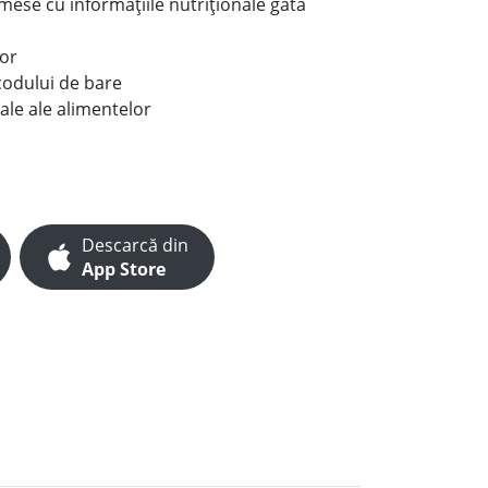
e mese cu informațiile nutriționale gata
lor
codului de bare
ale ale alimentelor
Descarcă din
App Store