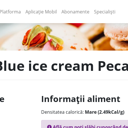
(current)
(current)
Platforma
Aplicație Mobil
Abonamente
Specialiști
 Blue ice cream Pec
le
Informații aliment
Densitatea calorică:
Mare (2.49kCal/g)
Află cum poți slăbi cunoscând de