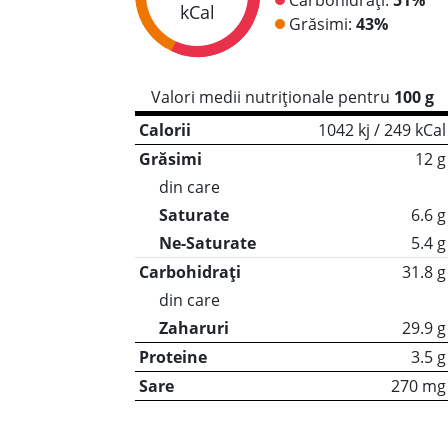
kCal
Grăsimi:
43%
Valori medii nutriționale pentru
100 g
Calorii
1042 kj / 249 kCal
Grăsimi
12 g
din care
Saturate
6.6 g
Ne-Saturate
5.4 g
Carbohidrați
31.8 g
din care
Zaharuri
29.9 g
Proteine
3.5 g
Sare
270 mg