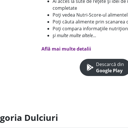
Ai acces la sute de rețete și idei d
completate
Poți vedea Nutri-Score-ul alimente
Poți căuta alimente prin scanarea 
Poți compara informațiile nutrițion
și multe multe altele...
Află mai multe detalii
Descarcă din
Google Play
goria Dulciuri