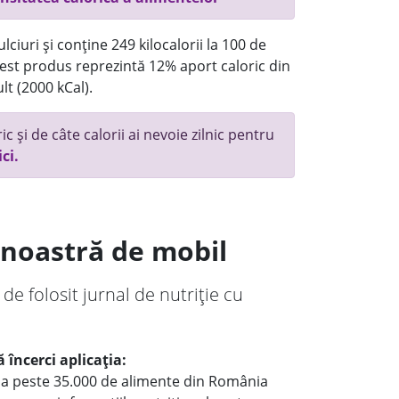
ciuri și conține 249 kilocalorii la 100 de
st produs reprezintă 12% aport caloric din
lt (2000 kCal).
c și de câte calorii ai nevoie zilnic pentru
ici.
a noastră de mobil
 de folosit jurnal de nutriție cu
 încerci aplicația:
le a peste 35.000 de alimente din România