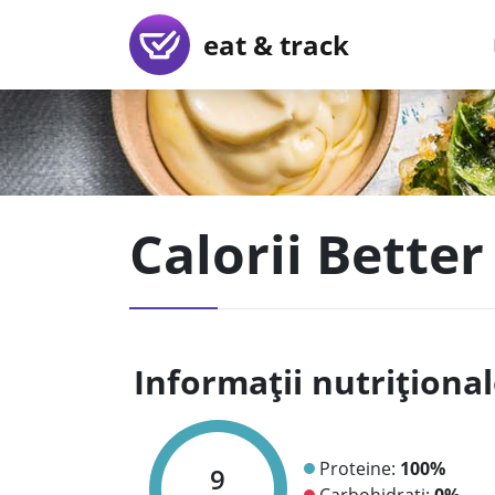
eat & track
Calorii Bette
Informații nutriționa
Proteine:
100%
9
Carbohidrați:
0%