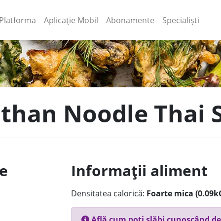
(current)
(current)
Platforma
Aplicație Mobil
Abonamente
Specialiști
r than Noodle Thai 
le
Informații aliment
Densitatea calorică:
Foarte mica (0.09k
Află cum poți slăbi cunoscând de