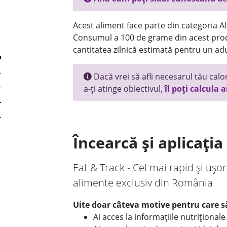
Acest aliment face parte din categoria Alt
Consumul a 100 de grame din acest prod
cantitatea zilnică estimată pentru un adu
Dacă vrei să afli necesarul tău calori
a-ți atinge obiectivul,
îl poți calcula a
Încearcă și aplicați
Eat & Track - Cel mai rapid și ușor
alimente exclusiv din România
Uite doar câteva motive pentru care să
Ai acces la informațiile nutriționa