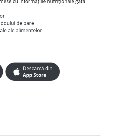
e mese cu informațiile nutriționale gata
lor
codului de bare
ale ale alimentelor
Descarcă din
App Store