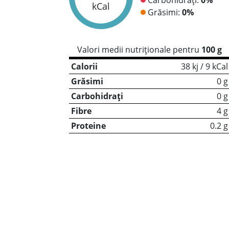
kCal
Grăsimi:
0%
Valori medii nutriționale pentru
100 g
Calorii
38 kj / 9 kCal
Grăsimi
0 g
Carbohidrați
0 g
Fibre
4 g
Proteine
0.2 g