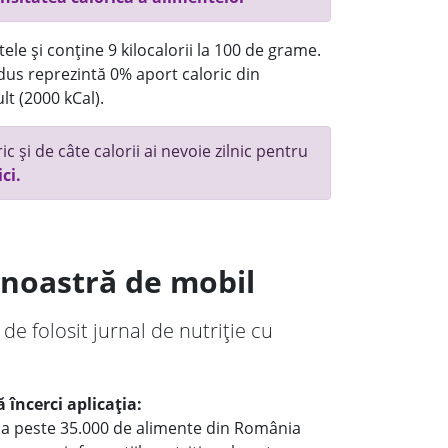
ele și conține 9 kilocalorii la 100 de grame.
us reprezintă 0% aport caloric din
lt (2000 kCal).
c și de câte calorii ai nevoie zilnic pentru
ici.
a noastră de mobil
 de folosit jurnal de nutriție cu
 încerci aplicația:
le a peste 35.000 de alimente din România