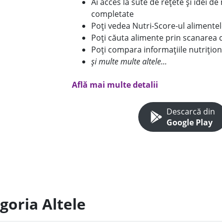
Ai acces la sute de rețete și idei d
completate
Poți vedea Nutri-Score-ul alimente
Poți căuta alimente prin scanarea 
Poți compara informațiile nutrițion
și multe multe altele...
Află mai multe detalii
Descarcă din
Google Play
goria Altele