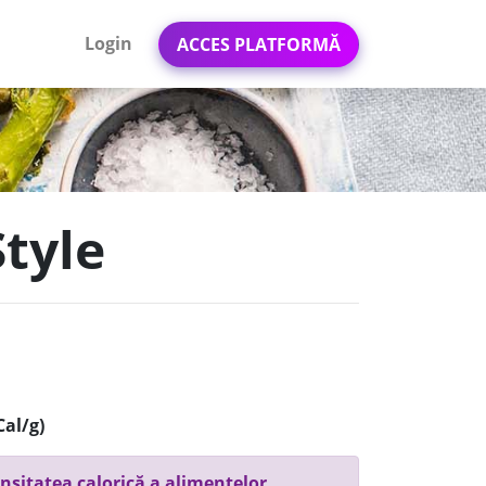
Login
ACCES PLATFORMĂ
Style
Cal/g)
nsitatea calorică a alimentelor