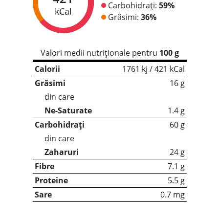
Carbohidrați:
59%
kCal
Grăsimi:
36%
Valori medii nutriționale pentru
100 g
Calorii
1761 kj / 421 kCal
Grăsimi
16 g
din care
Ne-Saturate
1.4 g
Carbohidrați
60 g
din care
Zaharuri
24 g
Fibre
7.1 g
Proteine
5.5 g
Sare
0.7 mg