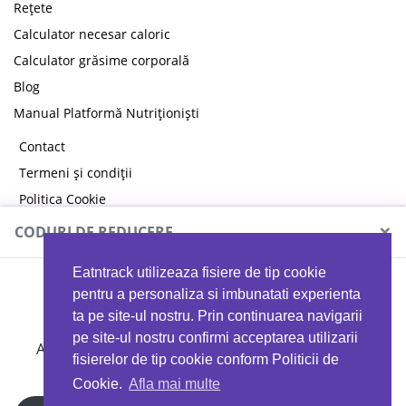
Rețete
Calculator necesar caloric
Calculator grăsime corporală
Blog
Manual Platformă Nutriționiști
Contact
Termeni și condiții
Politica Cookie
Politica de confidențialitate
×
CODURI DE REDUCERE
Eatntrack utilizeaza fisiere de tip cookie
MYPROTEIN
pentru a personaliza si imbunatati experienta
ta pe site-ul nostru. Prin continuarea navigarii
pe site-ul nostru confirmi acceptarea utilizarii
Ai
40%
reducere la orice comandă folosind codul
fisierelor de tip cookie conform Politicii de
EATTRACK
Cookie.
Afla mai multe