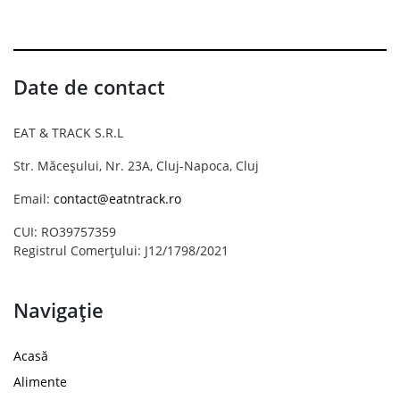
Date de contact
EAT & TRACK S.R.L
Str. Măceșului, Nr. 23A, Cluj-Napoca, Cluj
Email:
contact@eatntrack.ro
CUI: RO39757359
Registrul Comerțului: J12/1798/2021
Navigație
Acasă
Alimente