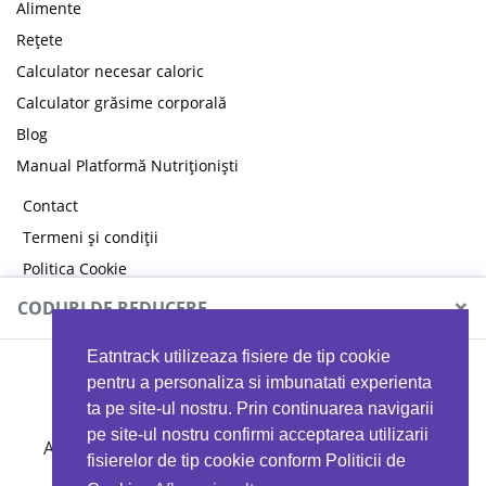
Alimente
Rețete
Calculator necesar caloric
Calculator grăsime corporală
Blog
Manual Platformă Nutriționiști
Contact
Termeni și condiții
Politica Cookie
Politica de confidențialitate
×
CODURI DE REDUCERE
Eatntrack utilizeaza fisiere de tip cookie
MYPROTEIN
pentru a personaliza si imbunatati experienta
ta pe site-ul nostru. Prin continuarea navigarii
pe site-ul nostru confirmi acceptarea utilizarii
Ai
40%
reducere la orice comandă folosind codul
fisierelor de tip cookie conform Politicii de
EATTRACK