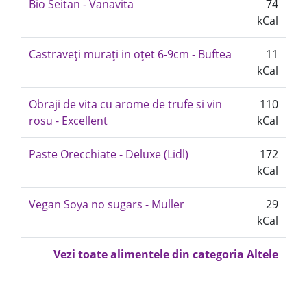
Bio Seitan - Vanavita
74
kCal
Castraveți murați in oțet 6-9cm - Buftea
11
kCal
Obraji de vita cu arome de trufe si vin
110
rosu - Excellent
kCal
Paste Orecchiate - Deluxe (Lidl)
172
kCal
Vegan Soya no sugars - Muller
29
kCal
Vezi toate alimentele din categoria Altele