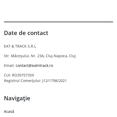
Date de contact
EAT & TRACK S.R.L
Str. Măceșului, Nr. 23A, Cluj-Napoca, Cluj
Email:
contact@eatntrack.ro
CUI: RO39757359
Registrul Comerțului: J12/1798/2021
Navigație
Acasă