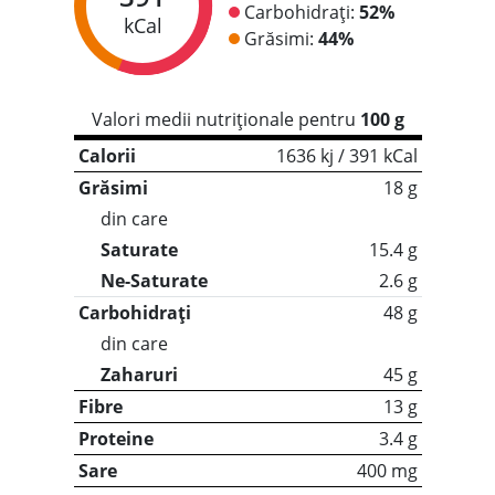
Carbohidrați:
52%
kCal
Grăsimi:
44%
Valori medii nutriționale pentru
100 g
Calorii
1636 kj / 391 kCal
Grăsimi
18 g
din care
Saturate
15.4 g
Ne-Saturate
2.6 g
Carbohidrați
48 g
din care
Zaharuri
45 g
Fibre
13 g
Proteine
3.4 g
Sare
400 mg