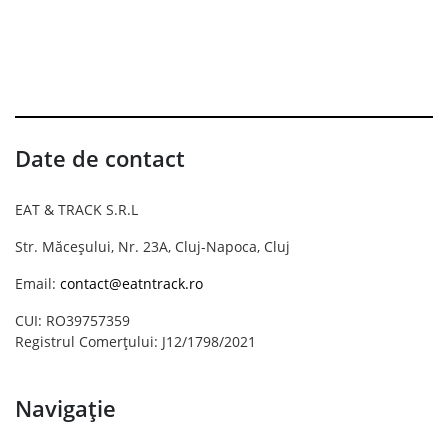
Date de contact
EAT & TRACK S.R.L
Str. Măceșului, Nr. 23A, Cluj-Napoca, Cluj
Email:
contact@eatntrack.ro
CUI: RO39757359
Registrul Comerțului: J12/1798/2021
Navigație