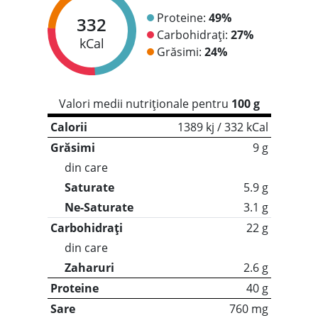
Proteine:
49%
332
Carbohidrați:
27%
kCal
Grăsimi:
24%
Valori medii nutriționale pentru
100 g
Calorii
1389 kj / 332 kCal
Grăsimi
9 g
din care
Saturate
5.9 g
Ne-Saturate
3.1 g
Carbohidrați
22 g
din care
Zaharuri
2.6 g
Proteine
40 g
Sare
760 mg