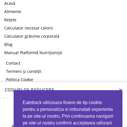
Acasă
Alimente
Rețete
Calculator necesar caloric
Calculator grăsime corporală
Blog
Manual Platformă Nutriționiști
Contact
Termeni și condiții
Politica Cookie
Politica de confidențialitate
×
CODURI DE REDUCERE
Eatntrack utilizeaza fisiere de tip cookie
MYPROTEIN
pentru a personaliza si imbunatati experienta
ta pe site-ul nostru. Prin continuarea navigarii
pe site-ul nostru confirmi acceptarea utilizarii
Ai
40%
reducere la orice comandă folosind codul