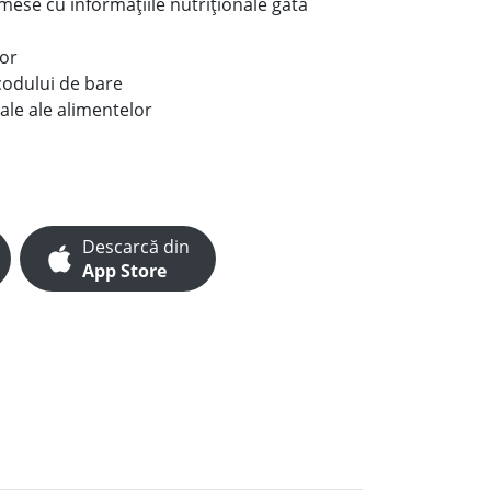
e mese cu informațiile nutriționale gata
lor
codului de bare
ale ale alimentelor
Descarcă din
App Store