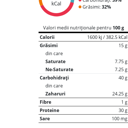
kCal
Grăsimi:
32%
Valori medii nutriționale pentru
100 g
Calorii
1600 kj / 382.5 kCal
Grăsimi
15 g
din care
Saturate
7.75 g
Ne-Saturate
7.25 g
Carbohidrați
40 g
din care
Zaharuri
24.25 g
Fibre
1 g
Proteine
30 g
Sare
100 mg