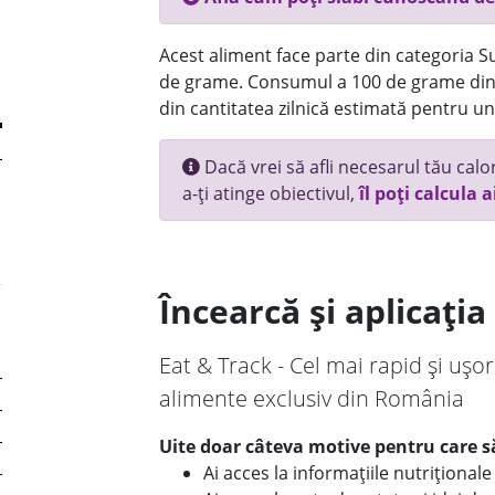
Acest aliment face parte din categoria Su
de grame. Consumul a 100 de grame din 
din cantitatea zilnică estimată pentru un
Dacă vrei să afli necesarul tău calori
a-ți atinge obiectivul,
îl poți calcula a
Încearcă și aplicați
Eat & Track - Cel mai rapid și ușor
alimente exclusiv din România
Uite doar câteva motive pentru care să
Ai acces la informațiile nutriționa