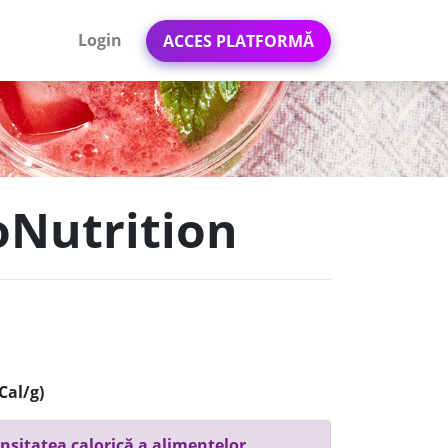
Login
ACCES PLATFORMĂ
roNutrition
Cal/g)
nsitatea calorică a alimentelor