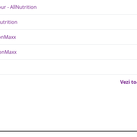
ur - AllNutrition
utrition
ronMaxx
ronMaxx
Vezi t