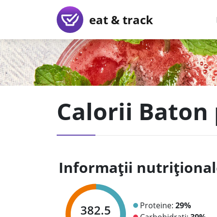
eat & track
Calorii Baton 
Informații nutriționa
Proteine:
29%
382.5
Carbohidrați:
39%