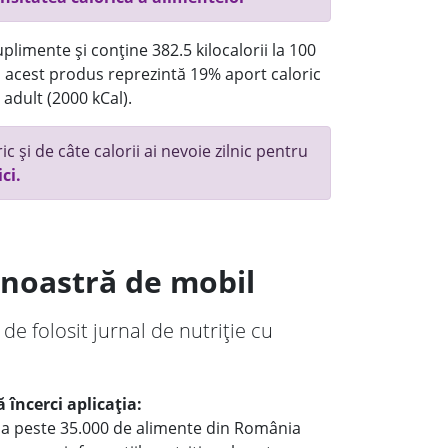
plimente și conține 382.5 kilocalorii la 100
acest produs reprezintă 19% aport caloric
 adult (2000 kCal).
c și de câte calorii ai nevoie zilnic pentru
ici.
a noastră de mobil
 de folosit jurnal de nutriție cu
 încerci aplicația:
le a peste 35.000 de alimente din România