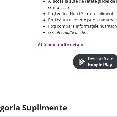
Ai acces la sute de rețete și idei d
completate
Poți vedea Nutri-Score-ul alimente
Poți căuta alimente prin scanarea 
Poți compara informațiile nutrițion
și multe multe altele...
Află mai multe detalii
Descarcă din
Google Play
egoria Suplimente