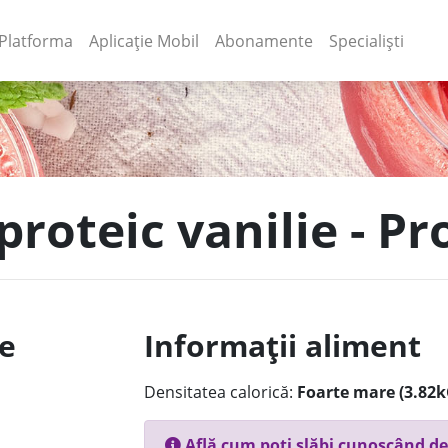
(current)
(current)
Platforma
Aplicație Mobil
Abonamente
Specialiști
proteic vanilie - P
le
Informații aliment
Densitatea calorică:
Foarte mare (3.82k
Află cum poți slăbi cunoscând de