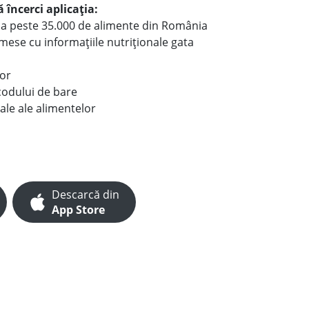
 încerci aplicația:
le a peste 35.000 de alimente din România
e mese cu informațiile nutriționale gata
lor
codului de bare
ale ale alimentelor
Descarcă din
App Store