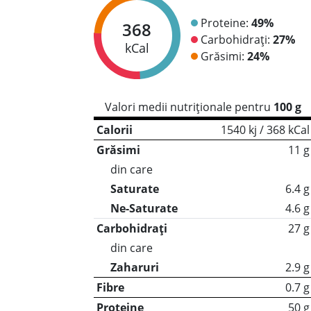
Proteine:
49%
368
Carbohidrați:
27%
kCal
Grăsimi:
24%
Valori medii nutriționale pentru
100 g
Calorii
1540 kj / 368 kCal
Grăsimi
11 g
din care
Saturate
6.4 g
Ne-Saturate
4.6 g
Carbohidrați
27 g
din care
Zaharuri
2.9 g
Fibre
0.7 g
Proteine
50 g