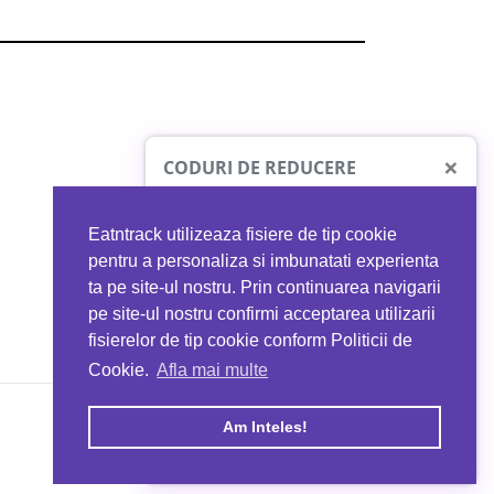
×
CODURI DE REDUCERE
Eatntrack utilizeaza fisiere de tip cookie
O41
MYPROTEIN
pentru a personaliza si imbunatati experienta
ta pe site-ul nostru. Prin continuarea navigarii
 orice comandă
Ai
40%
reducere la orice comandă
pe site-ul nostru confirmi acceptarea utilizarii
EATNTRACK
folosind codul
EATTRACK
fisierelor de tip cookie conform Politicii de
Cookie.
Afla mai multe
acum
Profită acum
Am Inteles!
Copyright © 2026 EAT & TRACK S.R.L