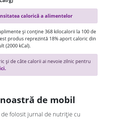
Cal/g)
nsitatea calorică a alimentelor
plimente și conține 368 kilocalorii la 100 de
st produs reprezintă 18% aport caloric din
lt (2000 kCal).
c și de câte calorii ai nevoie zilnic pentru
ici.
a noastră de mobil
 de folosit jurnal de nutriție cu