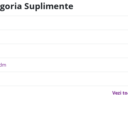
egoria Suplimente
m
 dm
Vezi t