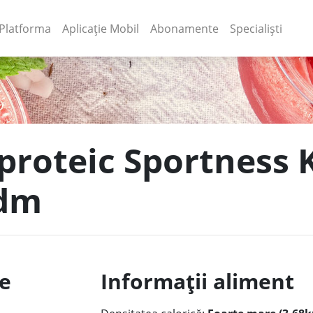
(current)
(current)
Platforma
Aplicație Mobil
Abonamente
Specialiști
 proteic Sportness 
 dm
le
Informații aliment