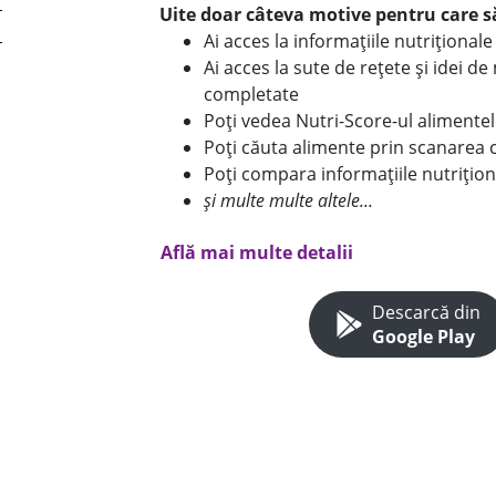
Uite doar câteva motive pentru care să
Ai acces la informațiile nutriționa
Ai acces la sute de rețete și idei d
completate
Poți vedea Nutri-Score-ul alimente
Poți căuta alimente prin scanarea 
Poți compara informațiile nutrițion
și multe multe altele...
Află mai multe detalii
Descarcă din
Google Play