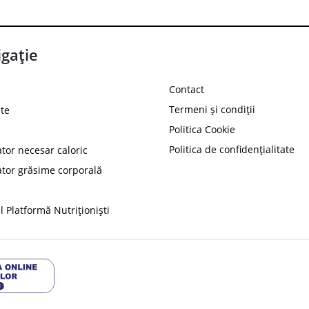
gație
Contact
Termeni și condiții
te
Politica Cookie
Politica de confidențialitate
ator necesar caloric
PROT
ator grăsime corporală
Ai
10%
reducere la
folosind codul
 Platformă Nutriționiști
Profită 