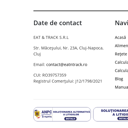
Date de contact
Navi
EAT & TRACK S.R.L
Acasă
Alimen
Str. Măceșului, Nr. 23A, Cluj-Napoca,
Cluj
Rețete
Calcul
Email:
contact@eatntrack.ro
Calcul
CUI: RO39757359
Blog
Registrul Comerțului: J12/1798/2021
Manual