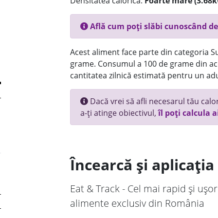
Densitatea calorică:
Foarte mare (3.68k
Află cum poți slăbi cunoscând de
Acest aliment face parte din categoria Su
grame. Consumul a 100 de grame din ace
cantitatea zilnică estimată pentru un adu
Dacă vrei să afli necesarul tău calori
a-ți atinge obiectivul,
îl poți calcula a
Încearcă și aplicați
Eat & Track - Cel mai rapid și ușor
alimente exclusiv din România