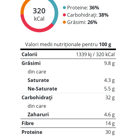
Proteine:
36%
320
Carbohidrați:
38%
kCal
Grăsimi:
26%
Valori medii nutriționale pentru
100 g
Calorii
1339 kj / 320 kCal
Grăsimi
9.8 g
din care
Saturate
4.3 g
Ne-Saturate
5.5 g
Carbohidrați
32 g
din care
Zaharuri
4.6 g
Fibre
14 g
Proteine
30 g