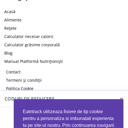
Acasă
Alimente
Rețete
Calculator necesar caloric
Calculator grăsime corporală
Blog
Manual Platformă Nutriționiști
Contact
Termeni și condiții
Politica Cookie
Politica de confidențialitate
×
CODURI DE REDUCERE
Eatntrack utilizeaza fisiere de tip cookie
MYPROTEIN
pentru a personaliza si imbunatati experienta
ta pe site-ul nostru. Prin continuarea navigarii