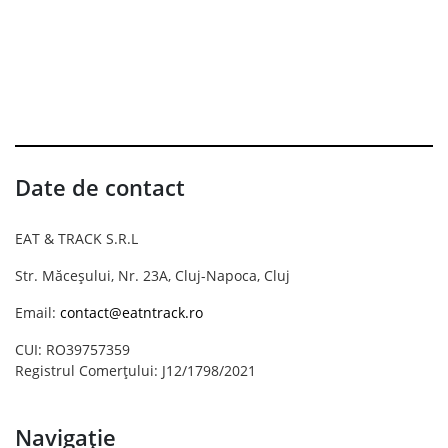
Date de contact
EAT & TRACK S.R.L
Str. Măceșului, Nr. 23A, Cluj-Napoca, Cluj
Email:
contact@eatntrack.ro
CUI: RO39757359
Registrul Comerțului: J12/1798/2021
Navigație