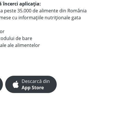
 încerci aplicația:
le a peste 35.000 de alimente din România
e mese cu informațiile nutriționale gata
lor
codului de bare
ale ale alimentelor
Descarcă din
App Store