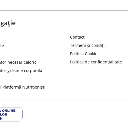
gație
Contact
Termeni și condiții
te
Politica Cookie
Politica de confidențialitate
ator necesar caloric
PROT
ator grăsime corporală
Ai
10%
reducere la
folosind codul
 Platformă Nutriționiști
Profită 