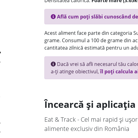
Densitatea calorică:
Foarte mare (3.65k
Află cum poți slăbi cunoscând de
Acest aliment face parte din categoria Su
grame. Consumul a 100 de grame din ace
cantitatea zilnică estimată pentru un adu
Dacă vrei să afli necesarul tău calori
a-ți atinge obiectivul,
îl poți calcula a
Încearcă și aplicați
Eat & Track - Cel mai rapid și ușor
alimente exclusiv din România