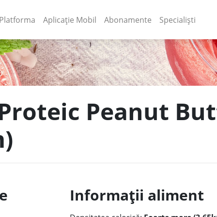
(current)
(current)
Platforma
Aplicație Mobil
Abonamente
Specialiști
 Proteic Peanut But
m)
le
Informații aliment