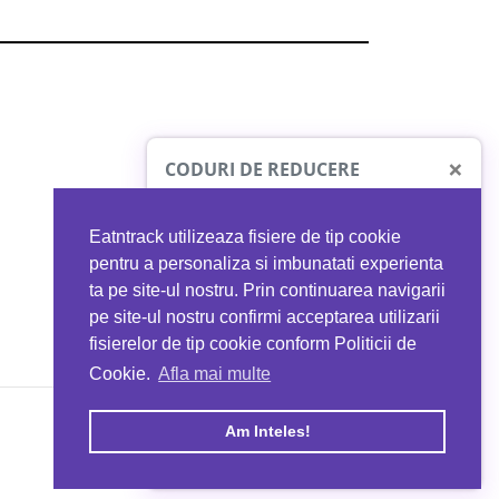
×
CODURI DE REDUCERE
Eatntrack utilizeaza fisiere de tip cookie
O41
MYPROTEIN
pentru a personaliza si imbunatati experienta
ta pe site-ul nostru. Prin continuarea navigarii
 orice comandă
Ai
40%
reducere la orice comandă
pe site-ul nostru confirmi acceptarea utilizarii
EATNTRACK
folosind codul
EATTRACK
fisierelor de tip cookie conform Politicii de
Cookie.
Afla mai multe
acum
Profită acum
Am Inteles!
Copyright © 2026 EAT & TRACK S.R.L