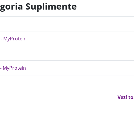
egoria Suplimente
 - MyProtein
 - MyProtein
Vezi t