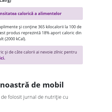
Cal/g)
nsitatea calorică a alimentelor
plimente și conține 365 kilocalorii la 100 de
st produs reprezintă 18% aport caloric din
lt (2000 kCal).
c și de câte calorii ai nevoie zilnic pentru
ici.
a noastră de mobil
 de folosit jurnal de nutriție cu