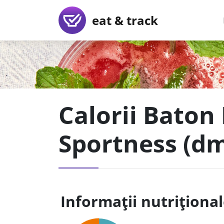
eat & track
Calorii Baton
Sportness (d
Informații nutriționa