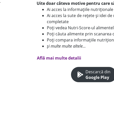
Uite doar câteva motive pentru care să
Ai acces la informațiile nutriționa
Ai acces la sute de rețete și idei d
completate
Poți vedea Nutri-Score-ul alimente
Poți căuta alimente prin scanarea 
Poți compara informațiile nutrițion
și multe multe altele...
Află mai multe detalii
Descarcă din
Google Play