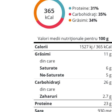
Proteine:
31%
365
Carbohidrați:
35%
kCal
Grăsimi:
34%
Valori medii nutriționale pentru
100 g
Calorii
1527 kj / 365 kCal
Grăsimi
11 g
din care
Saturate
6 g
Ne-Saturate
5 g
Carbohidrați
26 g
din care
Zaharuri
2.7 g
Proteine
23 g
Sare
930 mg