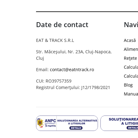
Date de contact
Navi
EAT & TRACK S.R.L
Acasă
Alimen
Str. Măceșului, Nr. 23A, Cluj-Napoca,
Cluj
Rețete
Calcul
Email:
contact@eatntrack.ro
Calcul
CUI: RO39757359
Blog
Registrul Comerțului: J12/1798/2021
Manual