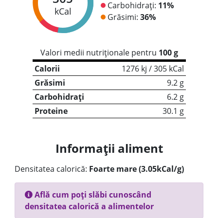
Carbohidrați:
11%
kCal
Grăsimi:
36%
Valori medii nutriționale pentru
100 g
Calorii
1276 kj / 305 kCal
Grăsimi
9.2 g
Carbohidrați
6.2 g
Proteine
30.1 g
Informații aliment
Densitatea calorică:
Foarte mare (3.05kCal/g)
Află cum poți slăbi cunoscând
densitatea calorică a alimentelor