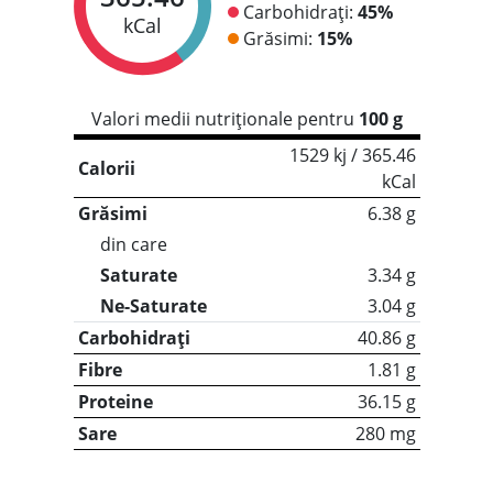
Carbohidrați:
45%
kCal
Grăsimi:
15%
Valori medii nutriționale pentru
100 g
1529 kj / 365.46
Calorii
kCal
Grăsimi
6.38 g
din care
Saturate
3.34 g
Ne-Saturate
3.04 g
Carbohidrați
40.86 g
Fibre
1.81 g
Proteine
36.15 g
Sare
280 mg