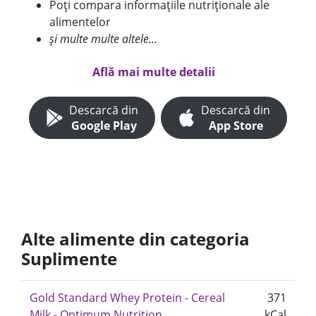
Poți compara informațiile nutriționale ale
alimentelor
și multe multe altele...
Află mai multe detalii
Descarcă din
Descarcă din
Google Play
App Store
Alte alimente din categoria
Suplimente
Gold Standard Whey Protein - Cereal
371
Milk - Optimum Nutrition
kCal