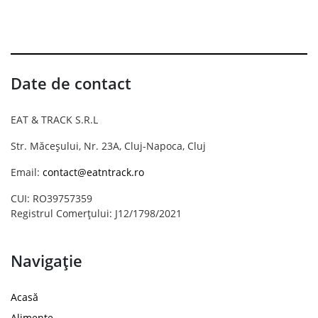
Date de contact
EAT & TRACK S.R.L
Str. Măceșului, Nr. 23A, Cluj-Napoca, Cluj
Email:
contact@eatntrack.ro
CUI: RO39757359
Registrul Comerțului: J12/1798/2021
Navigație
Acasă
Alimente