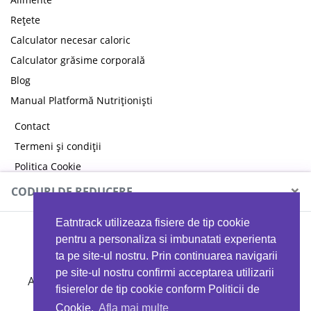
Rețete
Calculator necesar caloric
Calculator grăsime corporală
Blog
Manual Platformă Nutriționiști
Contact
Termeni și condiții
Politica Cookie
Politica de confidențialitate
×
CODURI DE REDUCERE
Eatntrack utilizeaza fisiere de tip cookie
MYPROTEIN
pentru a personaliza si imbunatati experienta
ta pe site-ul nostru. Prin continuarea navigarii
pe site-ul nostru confirmi acceptarea utilizarii
Ai
40%
reducere la orice comandă folosind codul
fisierelor de tip cookie conform Politicii de
EATTRACK
Cookie.
Afla mai multe