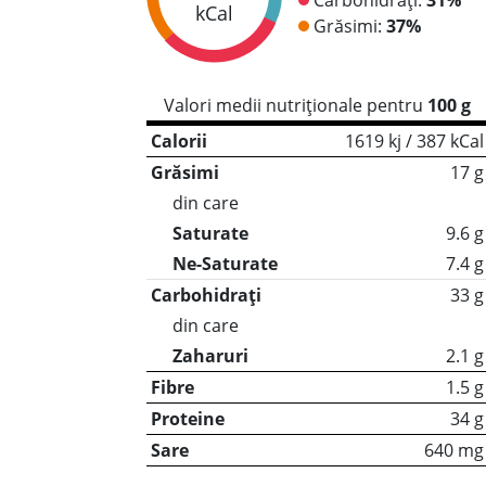
kCal
Grăsimi:
37%
Valori medii nutriționale pentru
100 g
Calorii
1619 kj / 387 kCal
Grăsimi
17 g
din care
Saturate
9.6 g
Ne-Saturate
7.4 g
Carbohidrați
33 g
din care
Zaharuri
2.1 g
Fibre
1.5 g
Proteine
34 g
Sare
640 mg