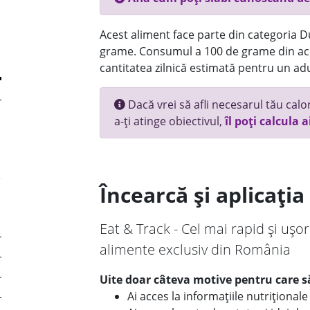
Acest aliment face parte din categoria Dul
grame. Consumul a 100 de grame din ace
cantitatea zilnică estimată pentru un adu
Dacă vrei să afli necesarul tău calori
a-ți atinge obiectivul,
îl poți calcula a
Încearcă și aplicați
Eat & Track - Cel mai rapid și ușor
alimente exclusiv din România
Uite doar câteva motive pentru care să
Ai acces la informațiile nutriționa