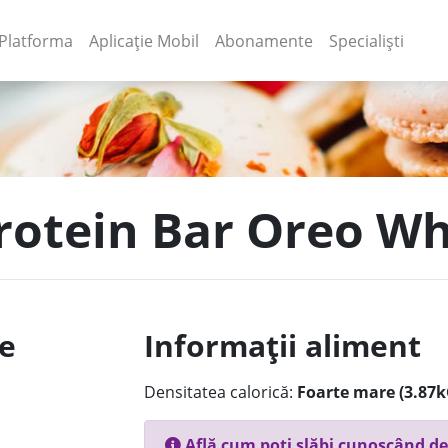
(current)
(current)
Platforma
Aplicație Mobil
Abonamente
Specialiști
Protein Bar Oreo Wh
le
Informații aliment
Densitatea calorică:
Foarte mare (3.87k
Află cum poți slăbi cunoscând de