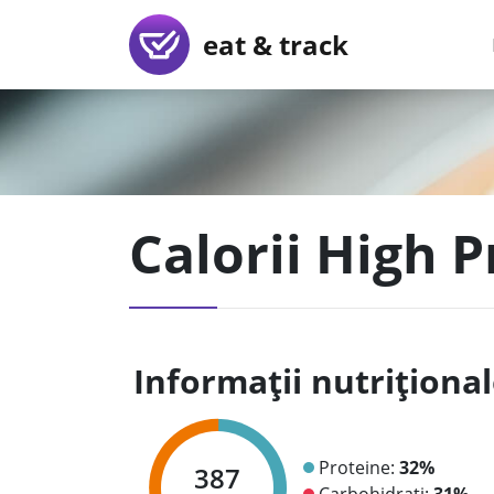
eat & track
Calorii High 
Informații nutriționa
Proteine:
32%
387
Carbohidrați:
31%