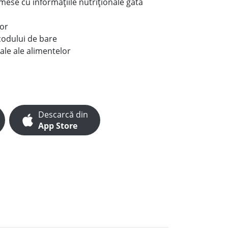
e mese cu informațiile nutriționale gata
lor
codului de bare
ale ale alimentelor
Descarcă din
App Store