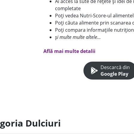
Ai acces la sute de rețete și idei d
completate
Poți vedea Nutri-Score-ul alimente
Poți căuta alimente prin scanarea 
Poți compara informațiile nutrițion
și multe multe altele...
Află mai multe detalii
Descarcă din
Google Play
goria Dulciuri