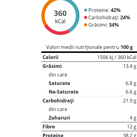
Proteine:
42%
360
Carbohidrați:
24%
kCal
Grăsimi:
34%
Valori medii nutriționale pentru
100 g
Calorii
1506 kj / 360 kCal
Grăsimi
13.4 g
din care
Saturate
6.8 g
Ne-Saturate
6.6 g
Carbohidrați
21.9 g
din care
Zaharuri
4 g
Fibre
12 g
Proteine
38.2 g