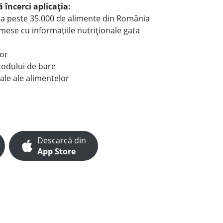
 încerci aplicația:
le a peste 35.000 de alimente din România
e mese cu informațiile nutriționale gata
lor
codului de bare
ale ale alimentelor
Descarcă din
App Store