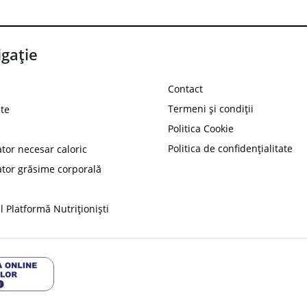
gație
Contact
Termeni și condiții
te
Politica Cookie
Politica de confidențialitate
ator necesar caloric
PROT
ator grăsime corporală
Ai
10%
reducere la
folosind codul
 Platformă Nutriționiști
Profită 