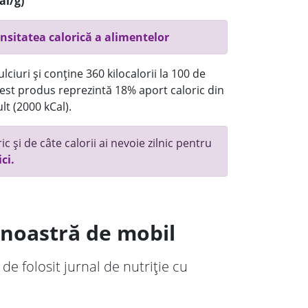
al/g)
nsitatea calorică a alimentelor
ciuri și conține 360 kilocalorii la 100 de
st produs reprezintă 18% aport caloric din
lt (2000 kCal).
c și de câte calorii ai nevoie zilnic pentru
ici.
a noastră de mobil
 de folosit jurnal de nutriție cu