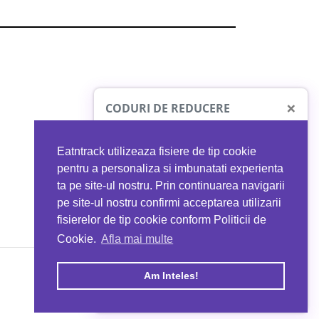
×
CODURI DE REDUCERE
Eatntrack utilizeaza fisiere de tip cookie
O41
MYPROTEIN
pentru a personaliza si imbunatati experienta
ta pe site-ul nostru. Prin continuarea navigarii
 orice comandă
Ai
40%
reducere la orice comandă
pe site-ul nostru confirmi acceptarea utilizarii
EATNTRACK
folosind codul
EATTRACK
fisierelor de tip cookie conform Politicii de
Cookie.
Afla mai multe
acum
Profită acum
Am Inteles!
Copyright © 2026 EAT & TRACK S.R.L