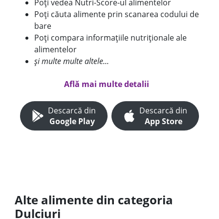
Poți vedea Nutri-Score-ul alimentelor
Poți căuta alimente prin scanarea codului de
bare
Poți compara informațiile nutriționale ale
alimentelor
și multe multe altele...
Află mai multe detalii
Descarcă din
Descarcă din
Google Play
App Store
Alte alimente din categoria
Dulciuri