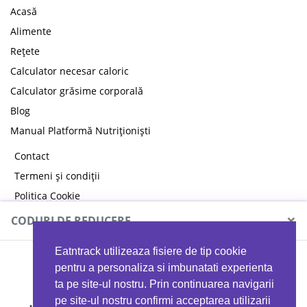
Acasă
Alimente
Rețete
Calculator necesar caloric
Calculator grăsime corporală
Blog
Manual Platformă Nutriționiști
Contact
Termeni și condiții
Politica Cookie
Politica de confidențialitate
×
CODURI DE REDUCERE
Eatntrack utilizeaza fisiere de tip cookie
MYPROTEIN
pentru a personaliza si imbunatati experienta
ta pe site-ul nostru. Prin continuarea navigarii
pe site-ul nostru confirmi acceptarea utilizarii