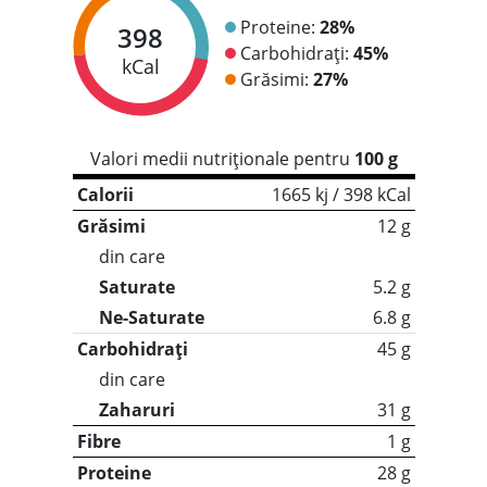
Proteine:
28%
398
Carbohidrați:
45%
kCal
Grăsimi:
27%
Valori medii nutriționale pentru
100 g
Calorii
1665 kj / 398 kCal
Grăsimi
12 g
din care
Saturate
5.2 g
Ne-Saturate
6.8 g
Carbohidrați
45 g
din care
Zaharuri
31 g
Fibre
1 g
Proteine
28 g