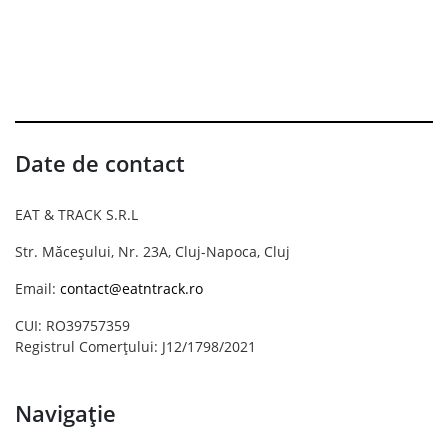
Date de contact
EAT & TRACK S.R.L
Str. Măceșului, Nr. 23A, Cluj-Napoca, Cluj
Email:
contact@eatntrack.ro
CUI: RO39757359
Registrul Comerțului: J12/1798/2021
Navigație