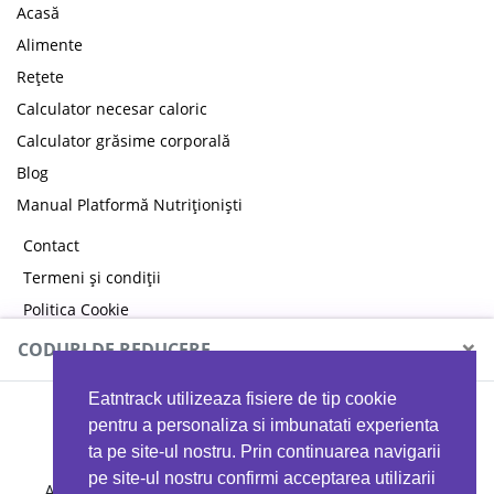
Acasă
Alimente
Rețete
Calculator necesar caloric
Calculator grăsime corporală
Blog
Manual Platformă Nutriționiști
Contact
Termeni și condiții
Politica Cookie
Politica de confidențialitate
×
CODURI DE REDUCERE
Eatntrack utilizeaza fisiere de tip cookie
MYPROTEIN
pentru a personaliza si imbunatati experienta
ta pe site-ul nostru. Prin continuarea navigarii
pe site-ul nostru confirmi acceptarea utilizarii
Ai
40%
reducere la orice comandă folosind codul