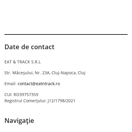
Date de contact
EAT & TRACK S.R.L
Str. Măceșului, Nr. 23A, Cluj-Napoca, Cluj
Email:
contact@eatntrack.ro
CUI: RO39757359
Registrul Comerțului: J12/1798/2021
Navigație