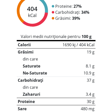
Proteine:
27%
404
Carbohidrați:
34%
kCal
Grăsimi:
39%
Valori medii nutriționale pentru
100 g
Calorii
1690 kj / 404 kCal
Grăsimi
19 g
din care
Saturate
8.1 g
Ne-Saturate
10.9 g
Carbohidrați
37 g
din care
Zaharuri
3.4 g
Proteine
30 g
Sare
480 mg