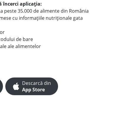
 încerci aplicația:
le a peste 35.000 de alimente din România
e mese cu informațiile nutriționale gata
lor
codului de bare
ale ale alimentelor
Descarcă din
App Store