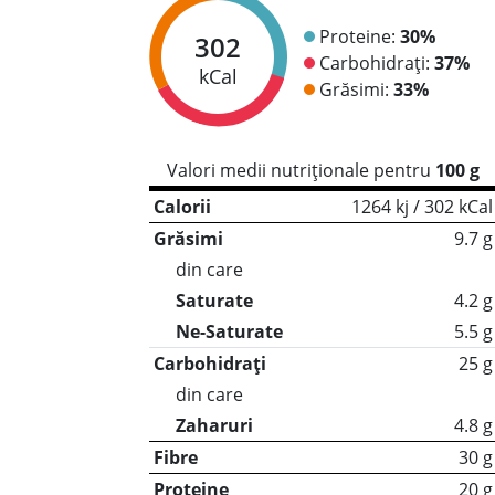
Proteine:
30%
302
Carbohidrați:
37%
kCal
Grăsimi:
33%
Valori medii nutriționale pentru
100 g
Calorii
1264 kj / 302 kCal
Grăsimi
9.7 g
din care
Saturate
4.2 g
Ne-Saturate
5.5 g
Carbohidrați
25 g
din care
Zaharuri
4.8 g
Fibre
30 g
Proteine
20 g