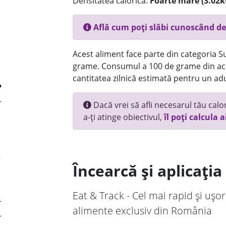
Densitatea calorică:
Foarte mare (3.02k
Află cum poți slăbi cunoscând de
Acest aliment face parte din categoria Su
grame. Consumul a 100 de grame din ace
cantitatea zilnică estimată pentru un adu
Dacă vrei să afli necesarul tău calori
a-ți atinge obiectivul,
îl poți calcula a
Încearcă și aplicați
Eat & Track - Cel mai rapid și ușor
alimente exclusiv din România