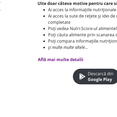
Uite doar câteva motive pentru care să
Ai acces la informațiile nutriționa
Ai acces la sute de rețete și idei d
completate
Poți vedea Nutri-Score-ul alimente
Poți căuta alimente prin scanarea 
Poți compara informațiile nutrițion
și multe multe altele...
Află mai multe detalii
Descarcă din
Google Play