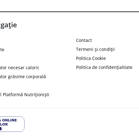
gație
Contact
Termeni și condiții
te
Politica Cookie
Politica de confidențialitate
ator necesar caloric
PROT
ator grăsime corporală
Ai
10%
reducere la
folosind codul
 Platformă Nutriționiști
Profită 