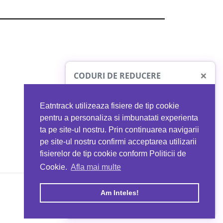
×
CODURI DE REDUCERE
Eatntrack utilizeaza fisiere de tip cookie
O41
MYPROTEIN
pentru a personaliza si imbunatati experienta
ta pe site-ul nostru. Prin continuarea navigarii
 orice comandă
Ai
40%
reducere la orice comandă
pe site-ul nostru confirmi acceptarea utilizarii
EATNTRACK
folosind codul
EATTRACK
fisierelor de tip cookie conform Politicii de
Cookie.
Afla mai multe
acum
Profită acum
Am Inteles!
Copyright © 2026 EAT & TRACK S.R.L