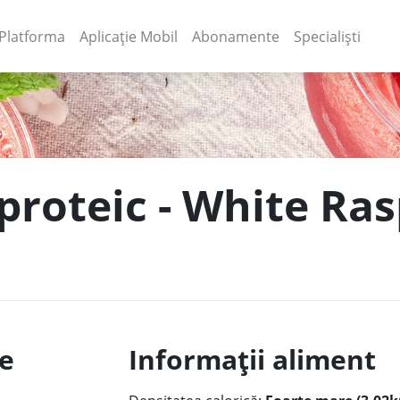
(current)
(current)
Platforma
Aplicație Mobil
Abonamente
Specialiști
proteic - White Ras
le
Informații aliment