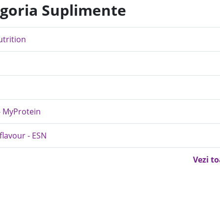
egoria Suplimente
utrition
- MyProtein
lavour - ESN
Vezi t