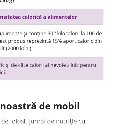
Cal/g)
nsitatea calorică a alimentelor
plimente și conține 302 kilocalorii la 100 de
st produs reprezintă 15% aport caloric din
lt (2000 kCal).
c și de câte calorii ai nevoie zilnic pentru
ici.
a noastră de mobil
 de folosit jurnal de nutriție cu