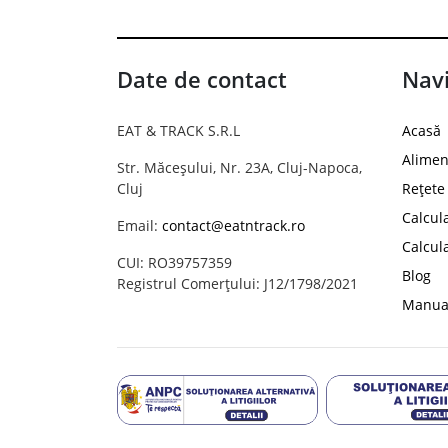
Date de contact
Navi
EAT & TRACK S.R.L
Acasă
Alimen
Str. Măceșului, Nr. 23A, Cluj-Napoca,
Cluj
Rețete
Calcul
Email:
contact@eatntrack.ro
Calcul
CUI: RO39757359
Blog
Registrul Comerțului: J12/1798/2021
Manual