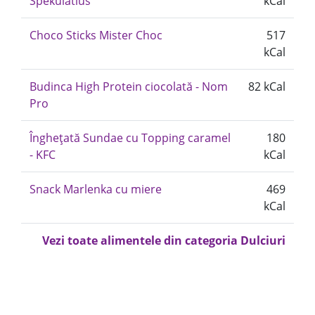
Spekulatius
kCal
Choco Sticks Mister Choc
517
kCal
Budinca High Protein ciocolată - Nom
82 kCal
Pro
Înghețată Sundae cu Topping caramel
180
- KFC
kCal
Snack Marlenka cu miere
469
kCal
Vezi toate alimentele din categoria Dulciuri