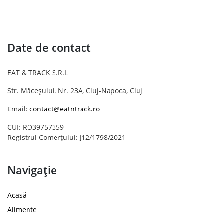
Date de contact
EAT & TRACK S.R.L
Str. Măceșului, Nr. 23A, Cluj-Napoca, Cluj
Email:
contact@eatntrack.ro
CUI: RO39757359
Registrul Comerțului: J12/1798/2021
Navigație
Acasă
Alimente