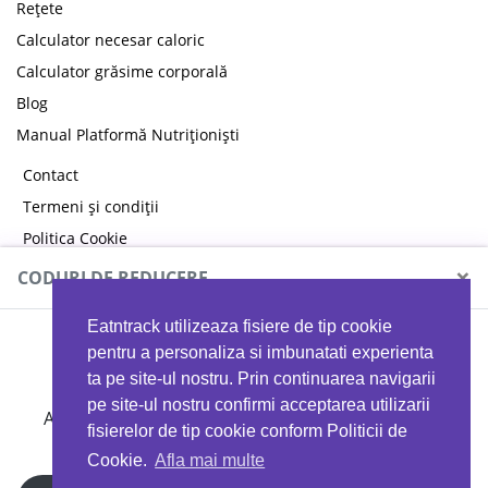
Rețete
Calculator necesar caloric
Calculator grăsime corporală
Blog
Manual Platformă Nutriționiști
Contact
Termeni și condiții
Politica Cookie
Politica de confidențialitate
×
CODURI DE REDUCERE
Eatntrack utilizeaza fisiere de tip cookie
MYPROTEIN
pentru a personaliza si imbunatati experienta
ta pe site-ul nostru. Prin continuarea navigarii
pe site-ul nostru confirmi acceptarea utilizarii
Ai
40%
reducere la orice comandă folosind codul
fisierelor de tip cookie conform Politicii de
EATTRACK
Cookie.
Afla mai multe