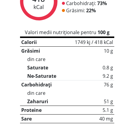
Carbohidrați:
73%
kCal
Grăsimi:
22%
Valori medii nutriționale pentru
100 g
Calorii
1749 kj / 418 kCal
Grăsimi
10 g
din care
Saturate
0.8 g
Ne-Saturate
9.2 g
Carbohidrați
76 g
din care
Zaharuri
51 g
Proteine
5.1 g
Sare
40 mg