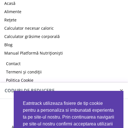
Acasă
Alimente
Rețete
Calculator necesar caloric
Calculator grăsime corporală
Blog
Manual Platformă Nutriționiști
Contact
Termeni și condiții
Politica Cookie
Politica de confidențialitate
×
CODURI DE REDUCERE
Eatntrack utilizeaza fisiere de tip cookie
MYPROTEIN
pentru a personaliza si imbunatati experienta
ta pe site-ul nostru. Prin continuarea navigarii
pe site-ul nostru confirmi acceptarea utilizarii
Ai
40%
reducere la orice comandă folosind codul