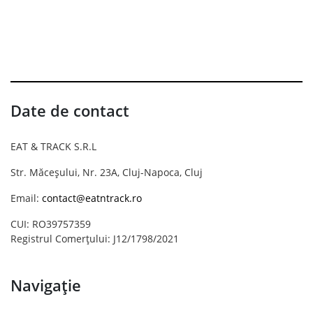
Date de contact
EAT & TRACK S.R.L
Str. Măceșului, Nr. 23A, Cluj-Napoca, Cluj
Email:
contact@eatntrack.ro
CUI: RO39757359
Registrul Comerțului: J12/1798/2021
Navigație