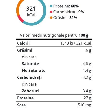
Proteine:
60%
321
Carbohidrați:
9%
kCal
Grăsimi:
31%
Valori medii nutriționale pentru
100 g
Calorii
1343 kj / 321 kCal
Grăsimi
6 g
din care
Saturate
4.6 g
Ne-Saturate
1.4 g
Carbohidrați
4.2 g
din care
Zaharuri
3.4 g
Proteine
27 g
Sare
510 mg