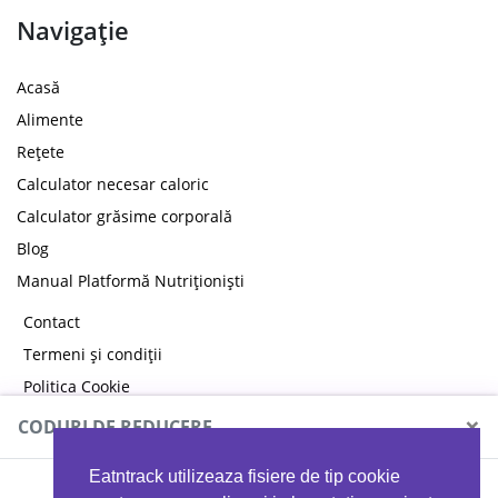
Navigație
Acasă
Alimente
Rețete
Calculator necesar caloric
Calculator grăsime corporală
Blog
Manual Platformă Nutriționiști
Contact
Termeni și condiții
Politica Cookie
Politica de confidențialitate
×
CODURI DE REDUCERE
Eatntrack utilizeaza fisiere de tip cookie