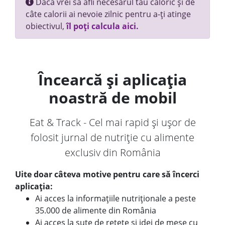
Dacă vrei să afli necesarul tău caloric și de
câte calorii ai nevoie zilnic pentru a-ți atinge
obiectivul,
îl poți calcula aici.
Încearcă și aplicația
noastră de mobil
Eat & Track - Cel mai rapid și ușor de
folosit jurnal de nutriție cu alimente
exclusiv din România
Uite doar câteva motive pentru care să încerci
aplicația:
Ai acces la informațiile nutriționale a peste
35.000 de alimente din România
Ai acces la sute de rețete și idei de mese cu