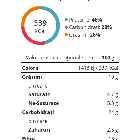
Proteine:
46%
339
Carbohidrați:
28%
kCal
Grăsimi:
26%
Valori medii nutriționale pentru
100 g
Calorii
1418 kj / 339 kCal
Grăsimi
10 g
din care
Saturate
4.7 g
Ne-Saturate
5.3 g
Carbohidrați
24 g
din care
Zaharuri
2.6 g
Fibre
13 g