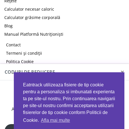
Rețete
Calculator necesar caloric
Calculator grăsime corporală
Blog
Manual Platformă Nutriționiști
Contact
Termeni și condiții
Politica Cookie
Politica de confidențialitate
×
CODURI DE REDUCERE
Eatntrack utilizeaza fisiere de tip cookie
MYPROTEIN
pentru a personaliza si imbunatati experienta
ta pe site-ul nostru. Prin continuarea navigarii
pe site-ul nostru confirmi acceptarea utilizarii
Ai
40%
reducere la orice comandă folosind codul
fisierelor de tip cookie conform Politicii de
EATTRACK
Cookie.
Afla mai multe