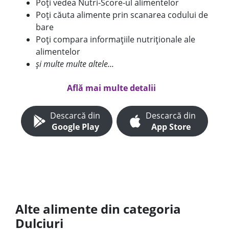
Poți vedea Nutri-Score-ul alimentelor
Poți căuta alimente prin scanarea codului de
bare
Poți compara informațiile nutriționale ale
alimentelor
și multe multe altele...
Află mai multe detalii
Descarcă din
Descarcă din
Google Play
App Store
Alte alimente din categoria
Dulciuri