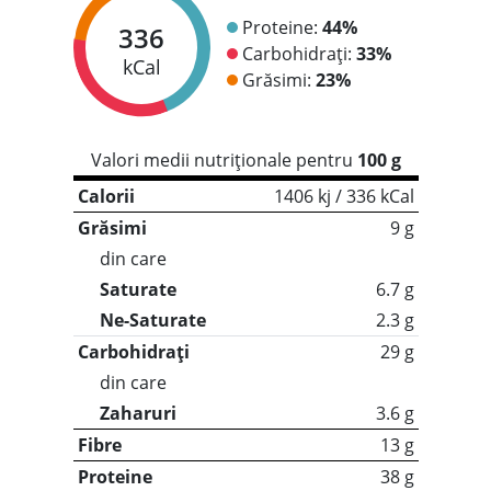
Proteine:
44%
336
Carbohidrați:
33%
kCal
Grăsimi:
23%
Valori medii nutriționale pentru
100 g
Calorii
1406 kj / 336 kCal
Grăsimi
9 g
din care
Saturate
6.7 g
Ne-Saturate
2.3 g
Carbohidrați
29 g
din care
Zaharuri
3.6 g
Fibre
13 g
Proteine
38 g