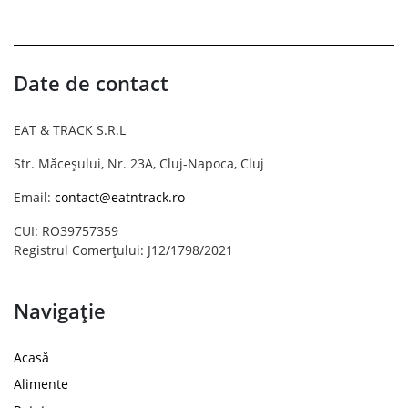
Date de contact
EAT & TRACK S.R.L
Str. Măceșului, Nr. 23A, Cluj-Napoca, Cluj
Email:
contact@eatntrack.ro
CUI: RO39757359
Registrul Comerțului: J12/1798/2021
Navigație
Acasă
Alimente