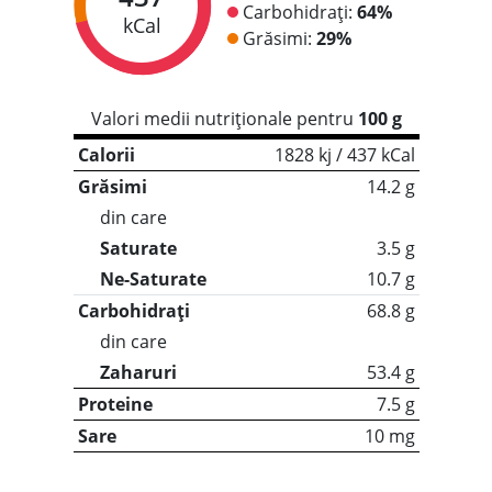
Carbohidrați:
64%
kCal
Grăsimi:
29%
Valori medii nutriționale pentru
100 g
Calorii
1828 kj / 437 kCal
Grăsimi
14.2 g
din care
Saturate
3.5 g
Ne-Saturate
10.7 g
Carbohidrați
68.8 g
din care
Zaharuri
53.4 g
Proteine
7.5 g
Sare
10 mg