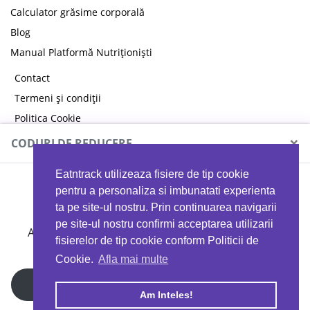
Calculator grăsime corporală
Blog
Manual Platformă Nutriționiști
Contact
Termeni și condiții
Politica Cookie
Politica de confidențialitate
×
CODURI DE REDUCERE
Eatntrack utilizeaza fisiere de tip cookie
MYPROTEIN
pentru a personaliza si imbunatati experienta
ta pe site-ul nostru. Prin continuarea navigarii
pe site-ul nostru confirmi acceptarea utilizarii
Ai
40%
reducere la orice comandă folosind codul
fisierelor de tip cookie conform Politicii de
EATTRACK
Cookie.
Afla mai multe
Profită acum
Am Inteles!
Copyright © 2026 EAT & TRACK S.R.L