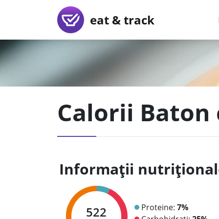
eat & track
Calorii Baton 
Informații nutriționa
Proteine:
7%
522
Carbohidrați:
25%