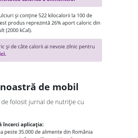
ciuri și conține 522 kilocalorii la 100 de
st produs reprezintă 26% aport caloric din
lt (2000 kCal).
c și de câte calorii ai nevoie zilnic pentru
ici.
a noastră de mobil
 de folosit jurnal de nutriție cu
 încerci aplicația:
le a peste 35.000 de alimente din România