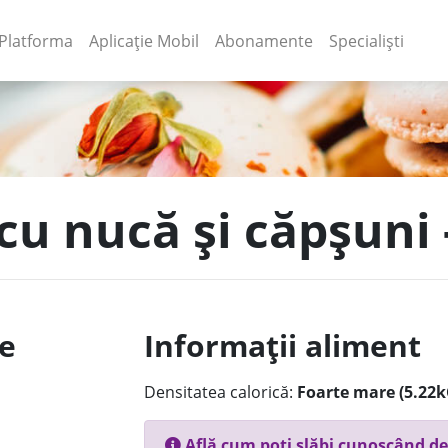
(current)
(current)
Platforma
Aplicație Mobil
Abonamente
Specialiști
cu nucă și căpșuni 
le
Informații aliment
Densitatea calorică:
Foarte mare (5.22k
Află cum poți slăbi cunoscând de