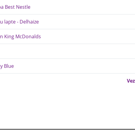
ba Best Nestle
u lapte - Delhaize
ion King McDonalds
ty Blue
Vez