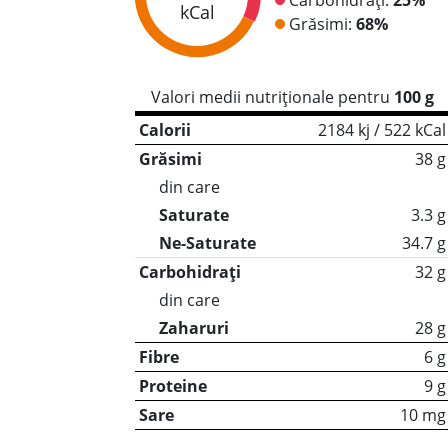
kCal
Grăsimi:
68%
Valori medii nutriționale pentru
100 g
Calorii
2184 kj / 522 kCal
Grăsimi
38 g
din care
Saturate
3.3 g
Ne-Saturate
34.7 g
Carbohidrați
32 g
din care
Zaharuri
28 g
Fibre
6 g
Proteine
9 g
Sare
10 mg