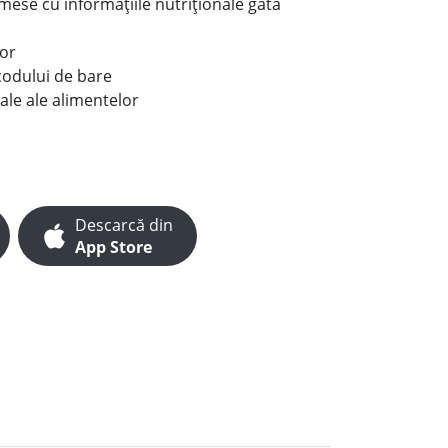
e mese cu informațiile nutriționale gata
lor
codului de bare
ale ale alimentelor
Descarcă din
App Store