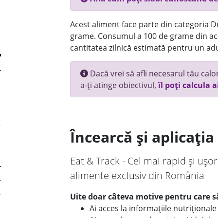
Acest aliment face parte din categoria Dul
grame. Consumul a 100 de grame din ace
cantitatea zilnică estimată pentru un adu
Dacă vrei să afli necesarul tău calori
a-ți atinge obiectivul,
îl poți calcula a
Încearcă și aplicați
Eat & Track - Cel mai rapid și ușor
alimente exclusiv din România
Uite doar câteva motive pentru care să
Ai acces la informațiile nutriționa