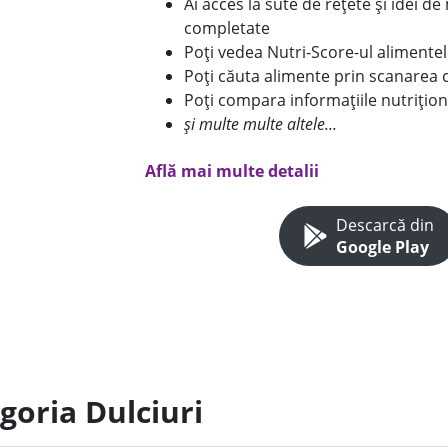
Ai acces la sute de rețete și idei d
completate
Poți vedea Nutri-Score-ul alimente
Poți căuta alimente prin scanarea 
Poți compara informațiile nutrițion
și multe multe altele...
Află mai multe detalii
Descarcă din
Google Play
goria Dulciuri