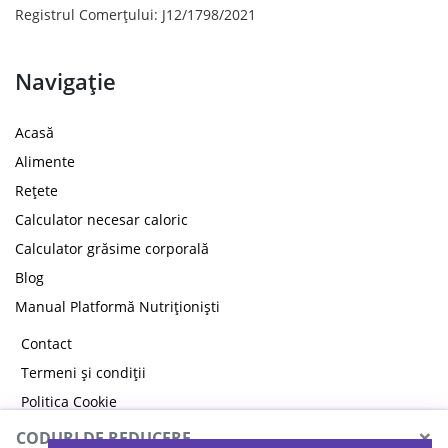
Registrul Comerțului: J12/1798/2021
Navigație
Acasă
Alimente
Rețete
Calculator necesar caloric
Calculator grăsime corporală
Blog
Manual Platformă Nutriționiști
Contact
Termeni și condiții
Politica Cookie
Politica de confidențialitate
×
CODURI DE REDUCERE