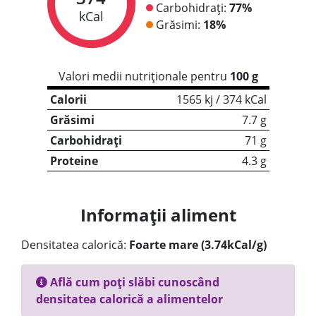
Carbohidrați:
77%
kCal
Grăsimi:
18%
Valori medii nutriționale pentru
100 g
Calorii
1565 kj / 374 kCal
Grăsimi
7.7 g
Carbohidrați
71 g
Proteine
4.3 g
Informații aliment
Densitatea calorică:
Foarte mare (3.74kCal/g)
Află cum poți slăbi cunoscând
densitatea calorică a alimentelor