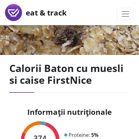
eat & track
Calorii Baton cu muesli
si caise FirstNice
Informații nutriționale
Proteine:
5%
374