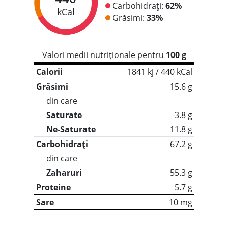
Carbohidrați:
62%
kCal
Grăsimi:
33%
Valori medii nutriționale pentru
100 g
Calorii
1841 kj / 440 kCal
Grăsimi
15.6 g
din care
Saturate
3.8 g
Ne-Saturate
11.8 g
Carbohidrați
67.2 g
din care
Zaharuri
55.3 g
Proteine
5.7 g
Sare
10 mg