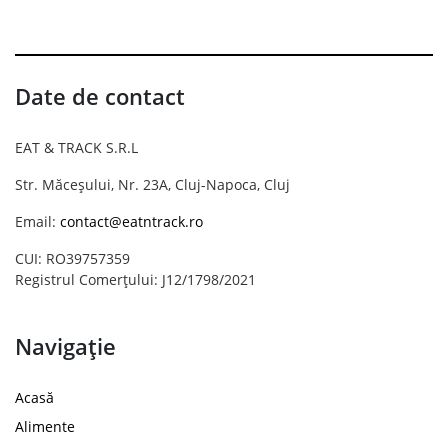
Date de contact
EAT & TRACK S.R.L
Str. Măceșului, Nr. 23A, Cluj-Napoca, Cluj
Email:
contact@eatntrack.ro
CUI: RO39757359
Registrul Comerțului: J12/1798/2021
Navigație
Acasă
Alimente