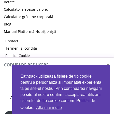
Rețete
Calculator necesar caloric
Calculator grăsime corporală
Blog
Manual Platformă Nutriționiști
Contact
Termeni și condiții
Politica Cookie
Politica de confidențialitate
×
CODURI DE REDUCERE
Eatntrack utilizeaza fisiere de tip cookie
MYPROTEIN
pentru a personaliza si imbunatati experienta
ta pe site-ul nostru. Prin continuarea navigarii
pe site-ul nostru confirmi acceptarea utilizarii
Ai
40%
reducere la orice comandă folosind codul
fisierelor de tip cookie conform Politicii de
EATTRACK
Cookie.
Afla mai multe