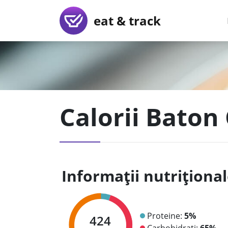
eat & track
Calorii Baton
Informații nutriționa
Proteine:
5%
424
Carbohidrați:
65%