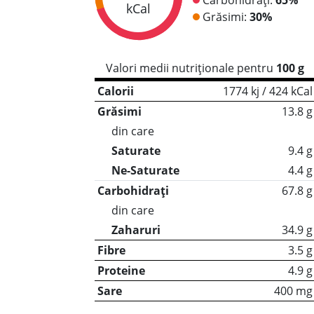
kCal
Grăsimi:
30%
Valori medii nutriționale pentru
100 g
Calorii
1774 kj / 424 kCal
Grăsimi
13.8 g
din care
Saturate
9.4 g
Ne-Saturate
4.4 g
Carbohidrați
67.8 g
din care
Zaharuri
34.9 g
Fibre
3.5 g
Proteine
4.9 g
Sare
400 mg