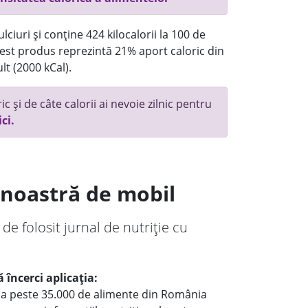
ciuri și conține 424 kilocalorii la 100 de
st produs reprezintă 21% aport caloric din
lt (2000 kCal).
c și de câte calorii ai nevoie zilnic pentru
ici.
a noastră de mobil
 de folosit jurnal de nutriție cu
 încerci aplicația:
le a peste 35.000 de alimente din România