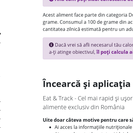
Acest aliment face parte din categoria Dul
grame. Consumul a 100 de grame din ace
cantitatea zilnică estimată pentru un adu
Dacă vrei să afli necesarul tău calori
a-ți atinge obiectivul,
îl poți calcula a
Încearcă și aplicați
Eat & Track - Cel mai rapid și ușor
alimente exclusiv din România
Uite doar câteva motive pentru care să
Ai acces la informațiile nutriționa