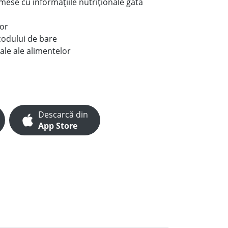
e mese cu informațiile nutriționale gata
lor
codului de bare
ale ale alimentelor
Descarcă din
App Store