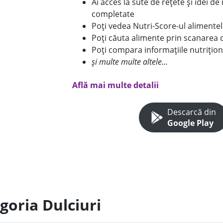
Ai acces la sute de rețete și idei d
completate
Poți vedea Nutri-Score-ul alimente
Poți căuta alimente prin scanarea 
Poți compara informațiile nutrițion
și multe multe altele...
Află mai multe detalii
Descarcă din
Google Play
goria Dulciuri