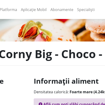
(current)
(current)
Platforma
Aplicație Mobil
Abonamente
Specialiști
 Corny Big - Choco 
le
Informații aliment
Densitatea calorică:
Foarte mare (4.24k
Află cum poți slăbi cunoscând de