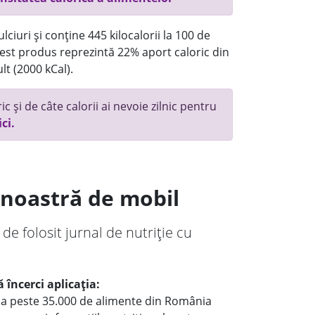
ciuri și conține 445 kilocalorii la 100 de
st produs reprezintă 22% aport caloric din
lt (2000 kCal).
c și de câte calorii ai nevoie zilnic pentru
ici.
a noastră de mobil
 de folosit jurnal de nutriție cu
 încerci aplicația:
le a peste 35.000 de alimente din România