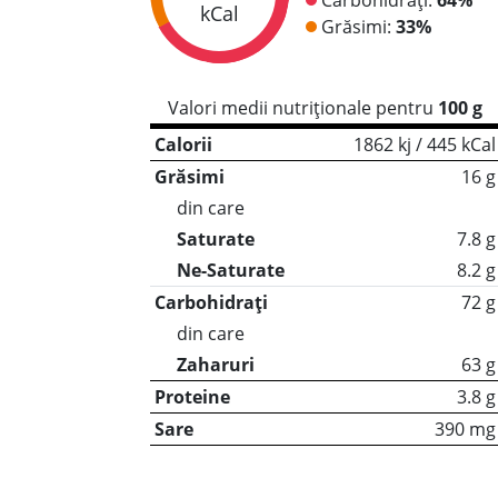
kCal
Grăsimi:
33%
Valori medii nutriționale pentru
100 g
Calorii
1862 kj / 445 kCal
Grăsimi
16 g
din care
Saturate
7.8 g
Ne-Saturate
8.2 g
Carbohidrați
72 g
din care
Zaharuri
63 g
Proteine
3.8 g
Sare
390 mg