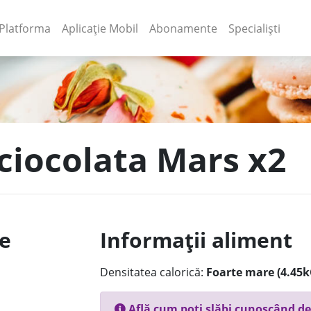
(current)
(current)
Platforma
Aplicație Mobil
Abonamente
Specialiști
 ciocolata Mars x2
le
Informații aliment
Densitatea calorică:
Foarte mare (4.45k
Află cum poți slăbi cunoscând de