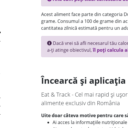
Acest aliment face parte din categoria Dul
grame. Consumul a 100 de grame din ace
cantitatea zilnică estimată pentru un adu
Dacă vrei să afli necesarul tău calori
a-ți atinge obiectivul,
îl poți calcula a
Încearcă și aplicați
Eat & Track - Cel mai rapid și ușor
alimente exclusiv din România
Uite doar câteva motive pentru care să
Ai acces la informațiile nutriționa