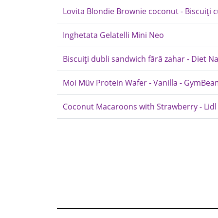
Lovita Blondie Brownie coconut - Biscuiți 
Inghetata Gelatelli Mini Neo
Biscuiți dubli sandwich fără zahar - Diet N
Moi Müv Protein Wafer - Vanilla - GymBe
Coconut Macaroons with Strawberry - Lidl