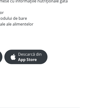
e mese cu informațiile nutriționale gata
lor
codului de bare
ale ale alimentelor
Descarcă din
App Store