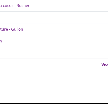
cu cocos - Roshen
ature - Gullon
am
Vez