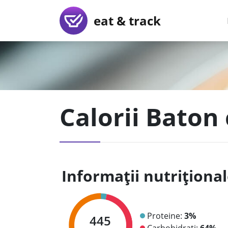
eat & track
Calorii Baton
Informații nutriționa
Proteine:
3%
445
Carbohidrați:
64%