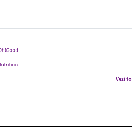
 Oh!Good
Nutrition
Vezi t