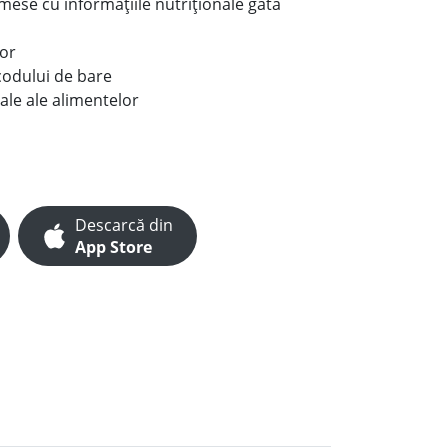
e mese cu informațiile nutriționale gata
lor
codului de bare
ale ale alimentelor
Descarcă din
App Store