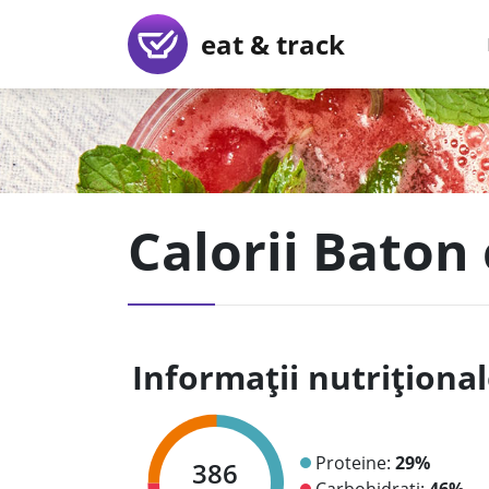
eat & track
Calorii Baton
Informații nutriționa
Proteine:
29%
386
Carbohidrați:
46%