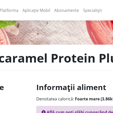
(current)
(current)
Platforma
Aplicație Mobil
Abonamente
Specialiști
 caramel Protein P
le
Informații aliment
Densitatea calorică:
Foarte mare (3.86k
Află cum poți slăbi cunoscând de