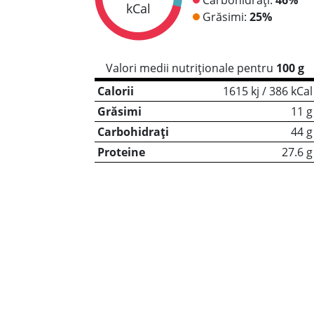
kCal
Grăsimi:
25%
Valori medii nutriționale pentru
100 g
Calorii
1615 kj / 386 kCal
Grăsimi
11 g
Carbohidrați
44 g
Proteine
27.6 g