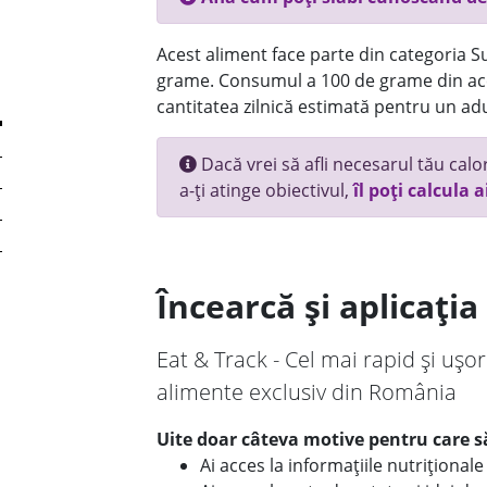
Acest aliment face parte din categoria Su
grame. Consumul a 100 de grame din ace
cantitatea zilnică estimată pentru un adu
Dacă vrei să afli necesarul tău calori
a-ți atinge obiectivul,
îl poți calcula a
Încearcă și aplicați
Eat & Track - Cel mai rapid și ușor
alimente exclusiv din România
Uite doar câteva motive pentru care să
Ai acces la informațiile nutriționa