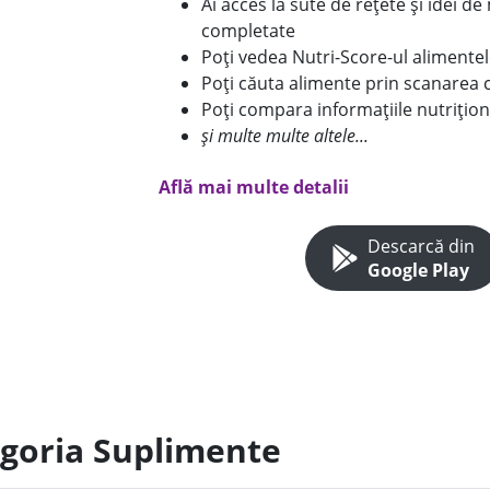
Ai acces la sute de rețete și idei d
completate
Poți vedea Nutri-Score-ul alimente
Poți căuta alimente prin scanarea 
Poți compara informațiile nutrițion
și multe multe altele...
Află mai multe detalii
Descarcă din
Google Play
egoria Suplimente