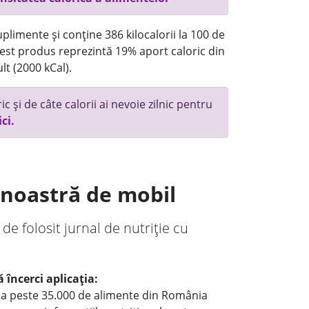
plimente și conține 386 kilocalorii la 100 de
st produs reprezintă 19% aport caloric din
lt (2000 kCal).
c și de câte calorii ai nevoie zilnic pentru
ici.
a noastră de mobil
 de folosit jurnal de nutriție cu
 încerci aplicația:
le a peste 35.000 de alimente din România