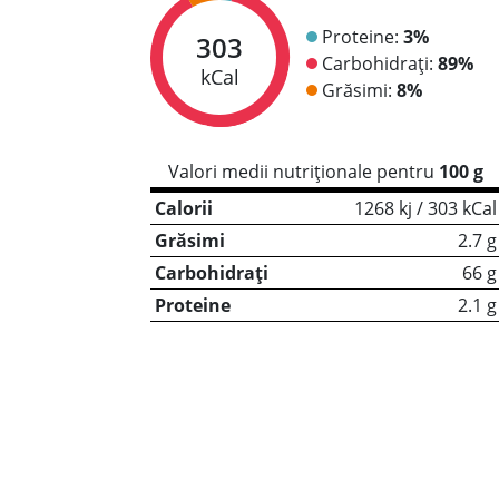
Proteine:
3%
303
Carbohidrați:
89%
kCal
Grăsimi:
8%
Valori medii nutriționale pentru
100 g
Calorii
1268 kj / 303 kCal
Grăsimi
2.7 g
Carbohidrați
66 g
Proteine
2.1 g