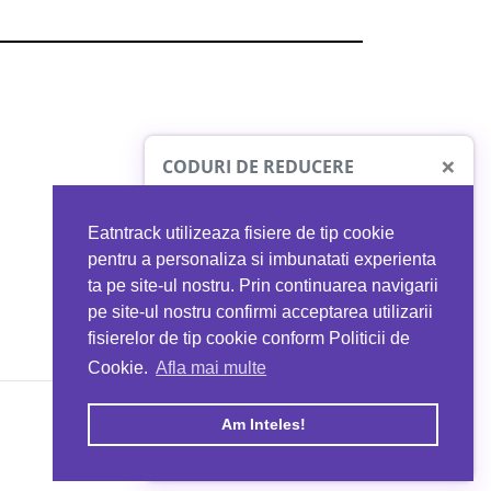
×
CODURI DE REDUCERE
Eatntrack utilizeaza fisiere de tip cookie
O41
MYPROTEIN
pentru a personaliza si imbunatati experienta
ta pe site-ul nostru. Prin continuarea navigarii
 orice comandă
Ai
40%
reducere la orice comandă
pe site-ul nostru confirmi acceptarea utilizarii
EATNTRACK
folosind codul
EATTRACK
fisierelor de tip cookie conform Politicii de
Cookie.
Afla mai multe
acum
Profită acum
Am Inteles!
Copyright © 2026 EAT & TRACK S.R.L