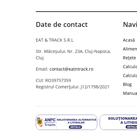
Date de contact
Navi
EAT & TRACK S.R.L
Acasă
Alimen
Str. Măceșului, Nr. 23A, Cluj-Napoca,
Cluj
Rețete
Calcul
Email:
contact@eatntrack.ro
Calcul
CUI: RO39757359
Blog
Registrul Comerțului: J12/1798/2021
Manual