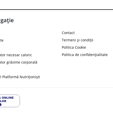
gație
Contact
Termeni și condiții
te
Politica Cookie
Politica de confidențialitate
ator necesar caloric
PROT
ator grăsime corporală
Ai
10%
reducere la
folosind codul
 Platformă Nutriționiști
Profită 