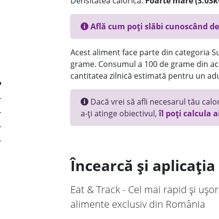
Densitatea calorică:
Foarte mare (3.03k
Află cum poți slăbi cunoscând de
Acest aliment face parte din categoria Su
grame. Consumul a 100 de grame din ace
cantitatea zilnică estimată pentru un adu
Dacă vrei să afli necesarul tău calori
a-ți atinge obiectivul,
îl poți calcula a
Încearcă și aplicați
Eat & Track - Cel mai rapid și ușor
alimente exclusiv din România