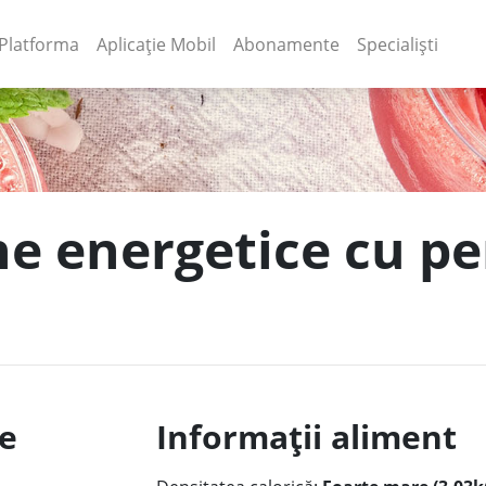
(current)
(current)
Platforma
Aplicație Mobil
Abonamente
Specialiști
e energetice cu per
le
Informații aliment