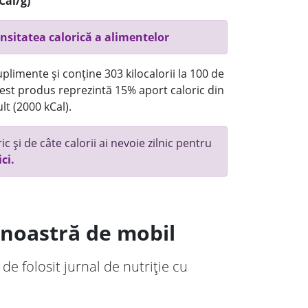
Cal/g)
nsitatea calorică a alimentelor
plimente și conține 303 kilocalorii la 100 de
st produs reprezintă 15% aport caloric din
lt (2000 kCal).
c și de câte calorii ai nevoie zilnic pentru
ici.
a noastră de mobil
 de folosit jurnal de nutriție cu