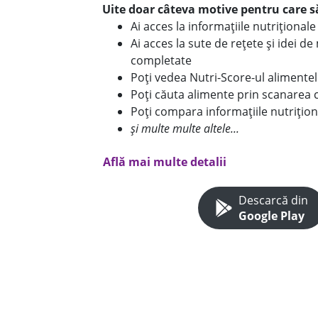
Uite doar câteva motive pentru care să
Ai acces la informațiile nutriționa
Ai acces la sute de rețete și idei d
completate
Poți vedea Nutri-Score-ul alimente
Poți căuta alimente prin scanarea 
Poți compara informațiile nutrițion
și multe multe altele...
Află mai multe detalii
Descarcă din
Google Play