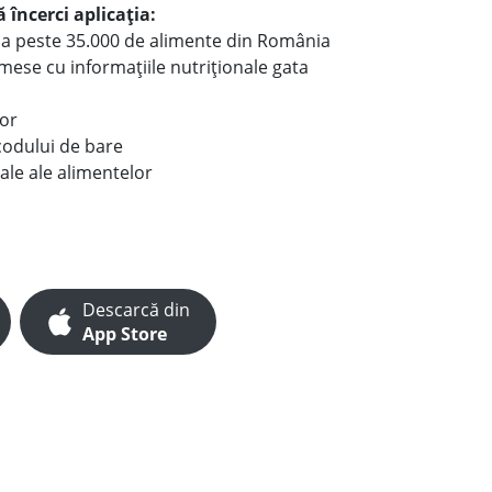
 încerci aplicația:
le a peste 35.000 de alimente din România
e mese cu informațiile nutriționale gata
lor
codului de bare
ale ale alimentelor
Descarcă din
App Store