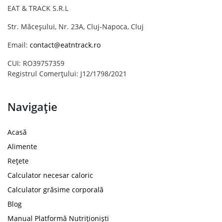
EAT & TRACK S.R.L
Str. Măceșului, Nr. 23A, Cluj-Napoca, Cluj
Email:
contact@eatntrack.ro
CUI: RO39757359
Registrul Comerțului: J12/1798/2021
Navigație
Acasă
Alimente
Rețete
Calculator necesar caloric
Calculator grăsime corporală
Blog
Manual Platformă Nutriționiști