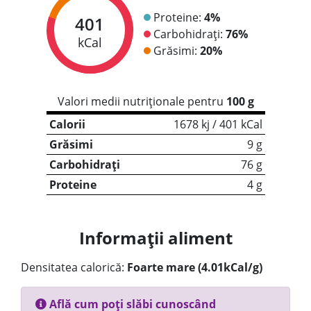
Proteine:
4%
401
Carbohidrați:
76%
kCal
Grăsimi:
20%
Valori medii nutriționale pentru
100 g
Calorii
1678 kj / 401 kCal
Grăsimi
9 g
Carbohidrați
76 g
Proteine
4 g
Informații aliment
Densitatea calorică:
Foarte mare (4.01kCal/g)
Află cum poți slăbi cunoscând