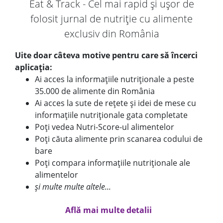
Eat & Track - Cel mai rapid și ușor de
folosit jurnal de nutriție cu alimente
exclusiv din România
Uite doar câteva motive pentru care să încerci
aplicația:
Ai acces la informațiile nutriționale a peste
35.000 de alimente din România
Ai acces la sute de rețete și idei de mese cu
informațiile nutriționale gata completate
Poți vedea Nutri-Score-ul alimentelor
Poți căuta alimente prin scanarea codului de
bare
Poți compara informațiile nutriționale ale
alimentelor
și multe multe altele...
Află mai multe detalii