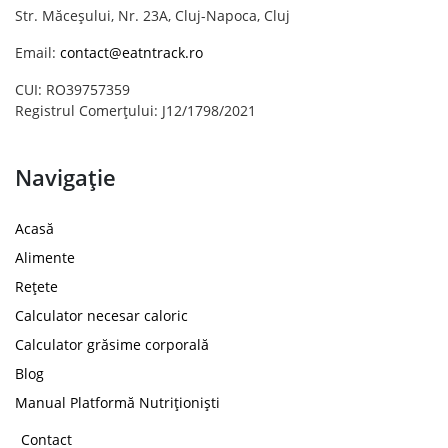
Str. Măceșului, Nr. 23A, Cluj-Napoca, Cluj
Email:
contact@eatntrack.ro
CUI: RO39757359
Registrul Comerțului: J12/1798/2021
Navigație
Acasă
Alimente
Rețete
Calculator necesar caloric
Calculator grăsime corporală
Blog
Manual Platformă Nutriționiști
Contact