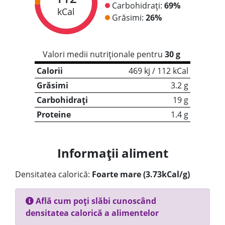
Carbohidrați:
69%
kCal
Grăsimi:
26%
Valori medii nutriționale pentru
30 g
Calorii
469 kj / 112 kCal
Grăsimi
3.2 g
Carbohidrați
19 g
Proteine
1.4 g
Informații aliment
Densitatea calorică:
Foarte mare (3.73kCal/g)
Află cum poți slăbi cunoscând
densitatea calorică a alimentelor