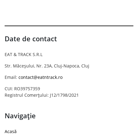
Date de contact
EAT & TRACK S.R.L
Str. Măceșului, Nr. 23A, Cluj-Napoca, Cluj
Email:
contact@eatntrack.ro
CUI: RO39757359
Registrul Comerțului: J12/1798/2021
Navigație
Acasă