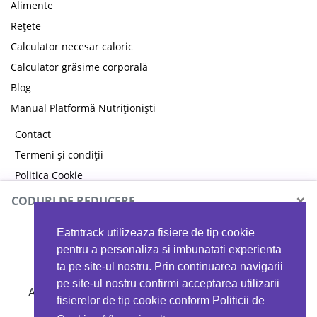
Alimente
Rețete
Calculator necesar caloric
Calculator grăsime corporală
Blog
Manual Platformă Nutriționiști
Contact
Termeni și condiții
Politica Cookie
Politica de confidențialitate
×
CODURI DE REDUCERE
Eatntrack utilizeaza fisiere de tip cookie
MYPROTEIN
pentru a personaliza si imbunatati experienta
ta pe site-ul nostru. Prin continuarea navigarii
pe site-ul nostru confirmi acceptarea utilizarii
Ai
40%
reducere la orice comandă folosind codul
fisierelor de tip cookie conform Politicii de
EATTRACK