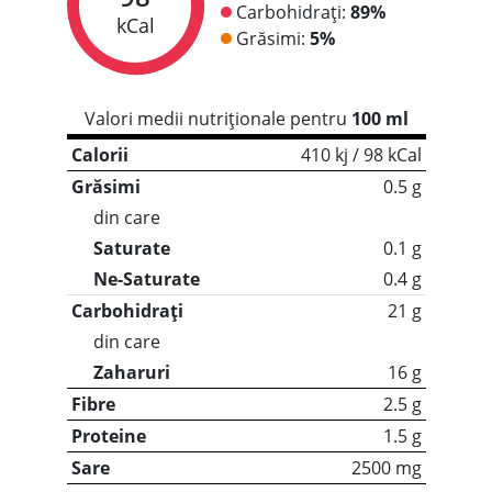
Carbohidrați:
89%
kCal
Grăsimi:
5%
Valori medii nutriționale pentru
100 ml
Calorii
410 kj / 98 kCal
Grăsimi
0.5 g
din care
Saturate
0.1 g
Ne-Saturate
0.4 g
Carbohidrați
21 g
din care
Zaharuri
16 g
Fibre
2.5 g
Proteine
1.5 g
Sare
2500 mg