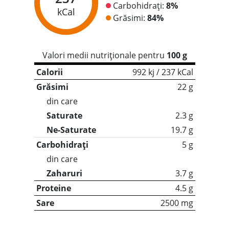
Carbohidrați:
8%
kCal
Grăsimi:
84%
Valori medii nutriționale pentru
100 g
Calorii
992 kj / 237 kCal
Grăsimi
22 g
din care
Saturate
2.3 g
Ne-Saturate
19.7 g
Carbohidrați
5 g
din care
Zaharuri
3.7 g
Proteine
4.5 g
Sare
2500 mg