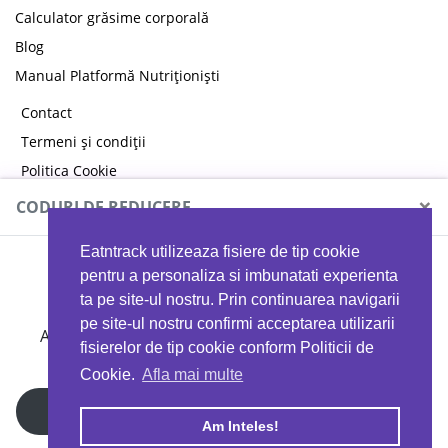
Calculator grăsime corporală
Blog
Manual Platformă Nutriționiști
Contact
Termeni și condiții
Politica Cookie
Politica de confidențialitate
×
CODURI DE REDUCERE
Eatntrack utilizeaza fisiere de tip cookie
MYPROTEIN
pentru a personaliza si imbunatati experienta
ta pe site-ul nostru. Prin continuarea navigarii
pe site-ul nostru confirmi acceptarea utilizarii
Ai
40%
reducere la orice comandă folosind codul
fisierelor de tip cookie conform Politicii de
EATTRACK
Cookie.
Afla mai multe
Profită acum
Am Inteles!
Copyright © 2026 EAT & TRACK S.R.L