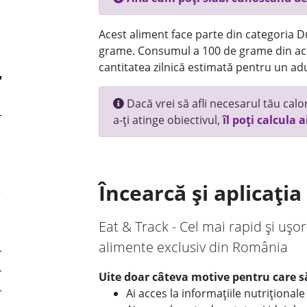
Acest aliment face parte din categoria Dul
grame. Consumul a 100 de grame din ace
cantitatea zilnică estimată pentru un adu
Dacă vrei să afli necesarul tău calori
a-ți atinge obiectivul,
îl poți calcula a
Încearcă și aplicați
Eat & Track - Cel mai rapid și ușor
alimente exclusiv din România
Uite doar câteva motive pentru care să
Ai acces la informațiile nutriționa