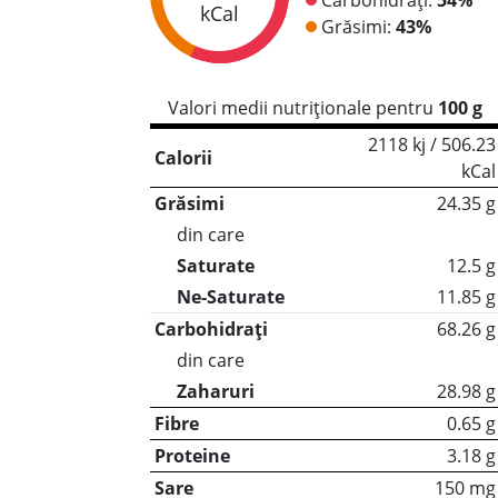
kCal
Grăsimi:
43%
Valori medii nutriționale pentru
100 g
2118 kj / 506.23
Calorii
kCal
Grăsimi
24.35 g
din care
Saturate
12.5 g
Ne-Saturate
11.85 g
Carbohidrați
68.26 g
din care
Zaharuri
28.98 g
Fibre
0.65 g
Proteine
3.18 g
Sare
150 mg