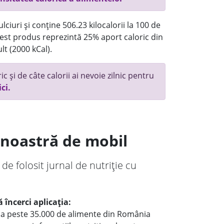
ciuri și conține 506.23 kilocalorii la 100 de
st produs reprezintă 25% aport caloric din
lt (2000 kCal).
c și de câte calorii ai nevoie zilnic pentru
ici.
a noastră de mobil
 de folosit jurnal de nutriție cu
 încerci aplicația:
le a peste 35.000 de alimente din România