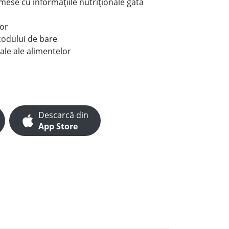
e mese cu informațiile nutriționale gata
lor
codului de bare
ale ale alimentelor
Descarcă din
App Store