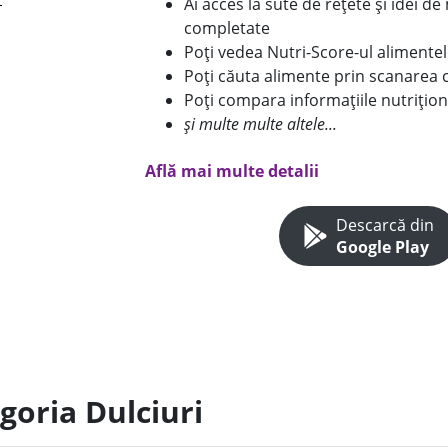
Ai acces la sute de rețete și idei d
completate
Poți vedea Nutri-Score-ul alimente
Poți căuta alimente prin scanarea 
Poți compara informațiile nutrițion
și multe multe altele...
Află mai multe detalii
Descarcă din
Google Play
goria Dulciuri