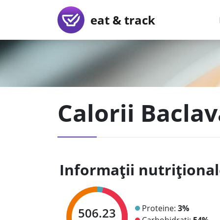
eat & track
Calorii Bacla
Informații nutriționa
Proteine:
3%
506.23
Carbohidrați:
54%