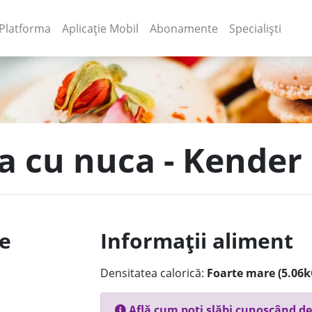
(current)
(current)
Platforma
Aplicație Mobil
Abonamente
Specialiști
va cu nuca - Kender
le
Informații aliment
Densitatea calorică:
Foarte mare (5.06k
Află cum poți slăbi cunoscând de