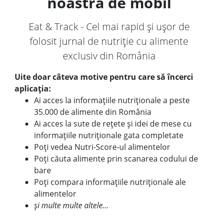
noastră de mobil
Eat & Track - Cel mai rapid și ușor de
folosit jurnal de nutriție cu alimente
exclusiv din România
Uite doar câteva motive pentru care să încerci
aplicația:
Ai acces la informațiile nutriționale a peste
35.000 de alimente din România
Ai acces la sute de rețete și idei de mese cu
informațiile nutriționale gata completate
Poți vedea Nutri-Score-ul alimentelor
Poți căuta alimente prin scanarea codului de
bare
Poți compara informațiile nutriționale ale
alimentelor
și multe multe altele...