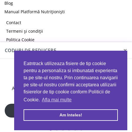
Blog
Manual Platformă Nutriționiști
Contact
Termeni și condiții
Politica Cookie
Politica de confidențialitate
×
CODURI DE REDUCERE
Eatntrack utilizeaza fisiere de tip cookie
MYPROTEIN
pentru a personaliza si imbunatati experienta
ta pe site-ul nostru. Prin continuarea navigarii
pe site-ul nostru confirmi acceptarea utilizarii
Ai
40%
reducere la orice comandă folosind codul
fisierelor de tip cookie conform Politicii de
EATTRACK
Cookie.
Afla mai multe
Profită acum
Am Inteles!
Copyright © 2026 EAT & TRACK S.R.L