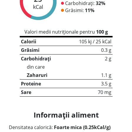
Carbohidrați:
32%
kCal
Grăsimi:
11%
Valori medii nutriționale pentru
100 g
Calorii
105 kj / 25 kCal
Grăsimi
0.3 g
Carbohidrați
2 g
din care
Zaharuri
1.1 g
Proteine
3.5 g
Sare
70 mg
Informații aliment
Densitatea calorică:
Foarte mica (0.25kCal/g)